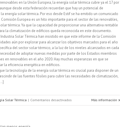
renovables en la Unión Europea, la energía solar térmica cubre ya el 17 por
, aunque desde esta federación recuerdan que hay un potencial de
la
la energía solar térmica. Por eso desde Estif se ha emitido un comunicado
eficiencia
 Comisión Europea es un hito importante para el sector de las renovables,
olar térmica. Ya que la capacidad de proporcionar una alternativa rentable
energética
para la climatización de edificios queda reconocida en este documento.
Industria Solar Térmica han insistido en que este informe de la Comisión
nidades aún por explorar para alcanzar los objetivos marcados para el año
cífica del sector solar térmico, a la luz de los niveles alcanzados en cada
la necesidad de adoptar nuevas medidas por parte de los Estados miembros
nes en renovables en el año 2020. Hay muchas esperanzas en que se
 la eficiencia energética en edificios.
ue la tecnología de la energía solar térmica es crucial para disponer de un
rescindir de las fuentes fósiles para cubrir las necesidades de climatización,
..]
en
gía Solar Térmica
|
Comentarios desactivados
Más información
La
energía