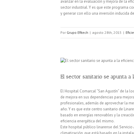
avanzar en la evaluación y mejora de la efi
sector industrial. Y es que este programa c
y generar con ello una inversión inducida de
Por
Grupo Efitech
|
agosto 28th, 2015
|
Efici
El sector sanitario se apunta a 
El Hospital Comarcal “San Agustín” de la lo
de mejora en sus dependencias para mejorar 
profesionales, además de aprovechar la men
año. Y es que este centro sanitario de Lina
basado en energías renovables y la creació
eficiencia energética del mismo.
Este hospital público linarense del Servici
climatización, que está basado en la instal