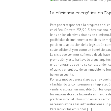
La eficiencia energética en Es
Para poder responder a la pregunta de si e
en el Real Decreto 235/2013, hay que anal
lejos de los objetivos citados en el mismo. 
posibilidad de implementar medidas de mejo
perciben la aplicación de la legislación c
coste adicional y no como un beneficio par
La crisis que venimos sufriendo desde hace 
promoción y esto ha llevado a que arquitecto
unos honorarios que no se corresponden con
eficiencia energética de un inmueble no for
tienen en cuenta.
Por este motivo parece claro que hay que h
y facilitando la comprensión e interpretació
vender o alquilar un inmueble. Son los o
los responsables de la puesta en marcha d
prácticas y con el intrusismo en este sector y
necesario exigir a las administraciones u
Para reducir las emisiones [...]