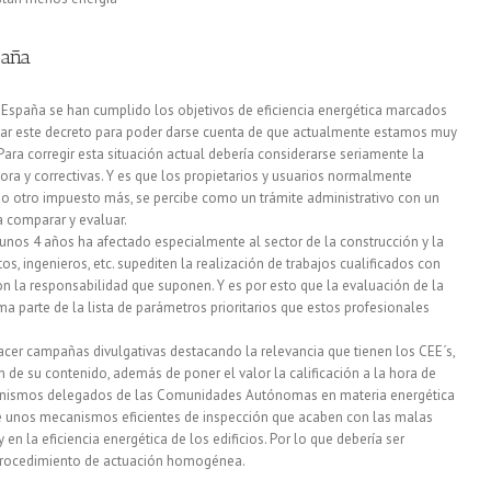
solar
térmica
paña
tiene
n España se han cumplido los objetivos de eficiencia energética marcados
un
izar este decreto para poder darse cuenta de que actualmente estamos muy
Para corregir esta situación actual debería considerarse seriamente la
gran
ra y correctivas. Y es que los propietarios y usuarios normalmente
potencial
omo otro impuesto más, se percibe como un trámite administrativo con un
a comparar y evaluar.
por
unos 4 años ha afectado especialmente al sector de la construcción y la
s, ingenieros, etc. supediten la realización de trabajos cualificados con
desarrollar
 la responsabilidad que suponen. Y es por esto que la evaluación de la
ma parte de la lista de parámetros prioritarios que estos profesionales
acer campañas divulgativas destacando la relevancia que tienen los CEE´s,
n de su contenido, además de poner el valor la calificación a la hora de
rganismos delegados de las Comunidades Autónomas en materia energética
e unos mecanismos eficientes de inspección que acaben con las malas
 en la eficiencia energética de los edificios. Por lo que debería ser
n procedimiento de actuación homogénea.