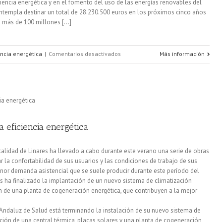
ciencia energética y en el fomento del uso de las energías renovables del
ontempla destinar un total de 28.230.500 euros en los próximos cinco años
 más de 100 millones [...]
en
encia energética
|
Comentarios desactivados
Más información
Ayudas
para
la
eficiencia
la eficiencia energética
energética
calidad de Linares ha llevado a cabo durante este verano una serie de obras
de
la confortabilidad de sus usuarios y las condiciones de trabajo de sus
or demanda asistencial que se suele producir durante este período del
empresas,
res ha finalizado la implantación de un nuevo sistema de climatización
pymes
n de una planta de cogeneración energética, que contribuyen a la mejor
y
o Andaluz de Salud está terminando la instalación de su nuevo sistema de
ación de una central térmica, placas solares y una planta de cogeneración
emprendedores