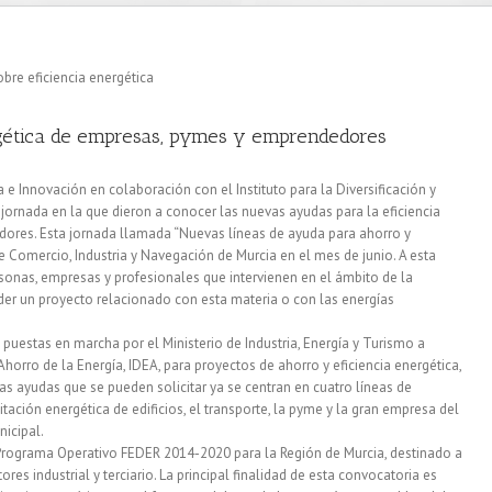
rgética de empresas, pymes y emprendedores
 e Innovación en colaboración con el Instituto para la Diversificación y
 jornada en la que dieron a conocer las nuevas ayudas para la eficiencia
ores. Esta jornada llamada “Nuevas líneas de ayuda para ahorro y
de Comercio, Industria y Navegación de Murcia en el mes de junio. A esta
rsonas, empresas y profesionales que intervienen en el ámbito de la
der un proyecto relacionado con esta materia o con las energías
 puestas en marcha por el Ministerio de Industria, Energía y Turismo a
y Ahorro de la Energía, IDEA, para proyectos de ahorro y eficiencia energética,
as ayudas que se pueden solicitar ya se centran en cuatro líneas de
tación energética de edificios, el transporte, la pyme y la gran empresa del
nicipal.
Programa Operativo FEDER 2014-2020 para la Región de Murcia, destinado a
es industrial y terciario. La principal finalidad de esta convocatoria es