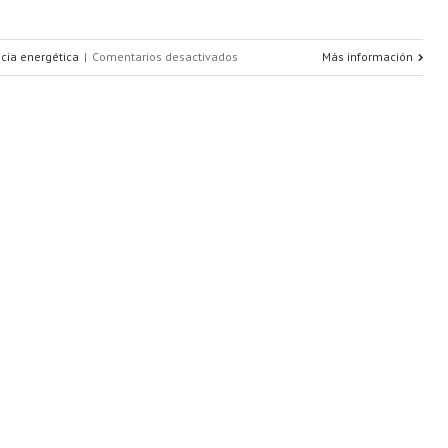
en
ncia energética
|
Comentarios desactivados
Más información
La
eficiencia
energética
en
España