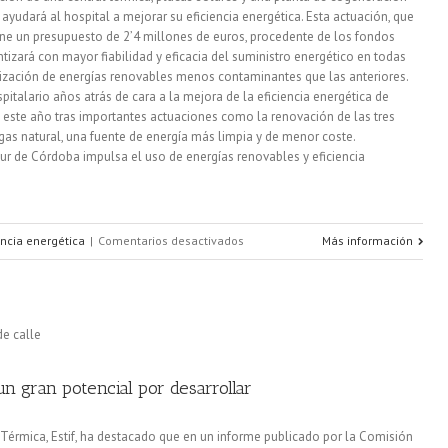
ayudará al hospital a mejorar su eficiencia energética. Esta actuación, que
ne un presupuesto de 2’4 millones de euros, procedente de los fondos
tizará con mayor fiabilidad y eficacia del suministro energético en todas
lización de energías renovables menos contaminantes que las anteriores.
spitalario años atrás de cara a la mejora de la eficiencia energética de
de este año tras importantes actuaciones como la renovación de las tres
 gas natural, una fuente de energía más limpia y de menor coste.
 Sur de Córdoba impulsa el uso de energías renovables y eficiencia
en
encia energética
|
Comentarios desactivados
Más información
El
sector
sanitario
se
un gran potencial por desarrollar
apunta
 Térmica, Estif, ha destacado que en un informe publicado por la Comisión
a