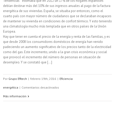
Tendencias” estimaba que en 2012 un 17% de los hogares españoles
debían destinar más del 10% de sus ingresos anuales al pago de la factura
energética de sus viviendas. España, se situaba por entonces, como el
cuarto país con mayor número de ciudadanos que se declaraban incapaces
de mantener su vivienda en condiciones de confort térmico. Y esto teniendo
una climatología mucho más templada que en otros países de la Unión
Europea.
Hay que tener en cuenta el precio de la energía y renta de las familias, y es
que desde 2008 los consumidores domésticos de energía han venido
padeciendo un aumento significativo de los precios tanto de la electricidad
como del gas. Este incremento, unido a la gran crisis económica y social
que provocó el incremento del número de personas en situación de
desempleo. Y se constató que [...]
Por
Grupo Efitech
|
febrero 19th, 2016
|
Eficiencia
en
energética
|
Comentarios desactivados
La
Más información
rehabilitación
de