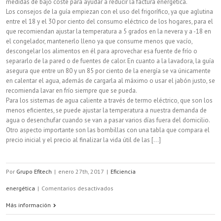
medidas de bajo coste para ayudar a reducir la factura energética.
Los consejos de la guía empiezan con el uso del frigorífico, ya que aglutina
entre el 18 y el 30 por ciento del consumo eléctrico de los hogares, para el
que recomiendan ajustar la temperatura a 5 grados en la nevera y a -18 en
el congelador, mantenerlo lleno ya que consume menos que vacío,
descongelar los alimentos en él para aprovechar esa fuente de frío o
separarlo de la pared o de fuentes de calor. En cuanto a la lavadora, la guía
asegura que entre un 80 y un 85 por ciento de la energía se va únicamente
en calentar el agua, además de cargarla al máximo o usar el jabón justo, se
recomienda lavar en frío siempre que se pueda.
Para los sistemas de agua caliente a través de termo eléctrico, que son los
menos eficientes, se puede ajustar la temperatura a nuestra demanda de
agua o desenchufar cuando se van a pasar varios días fuera del domicilio.
Otro aspecto importante son las bombillas con una tabla que compara el
precio inicial y el precio al finalizar la vida útil de las [...]
Por
Grupo Efitech
|
enero 27th, 2017
|
Eficiencia
en
energética
|
Comentarios desactivados
Guía
Más información