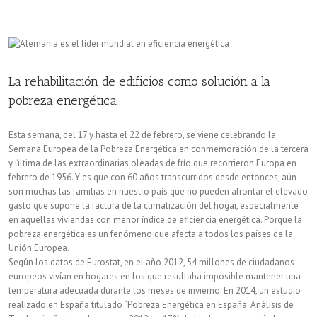
con
consejos
para
ahorrar
La rehabilitación de edificios como solución a la
hasta
pobreza energética
un
Esta semana, del 17 y hasta el 22 de febrero, se viene celebrando la
10%
Semana Europea de la Pobreza Energética en conmemoración de la tercera
y última de las extraordinarias oleadas de frío que recorrieron Europa en
en
febrero de 1956. Y es que con 60 años transcurridos desde entonces, aún
son muchas las familias en nuestro país que no pueden afrontar el elevado
la
gasto que supone la factura de la climatización del hogar, especialmente
factura
en aquellas viviendas con menor índice de eficiencia energética. Porque la
pobreza energética es un fenómeno que afecta a todos los países de la
de
Unión Europea.
Según los datos de Eurostat, en el año 2012, 54 millones de ciudadanos
la
europeos vivían en hogares en los que resultaba imposible mantener una
luz
temperatura adecuada durante los meses de invierno. En 2014, un estudio
realizado en España titulado “Pobreza Energética en España. Análisis de