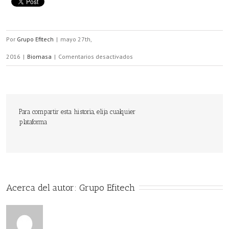
Por
Grupo Efitech
|
mayo 27th,
en
2016
|
Biomasa
|
Comentarios desactivados
Si
se
sustituye
Para compartir esta historia, elija cualquier
plataforma
la
energía
convencional
por
Acerca del autor: 
Grupo Efitech
la
biomasa