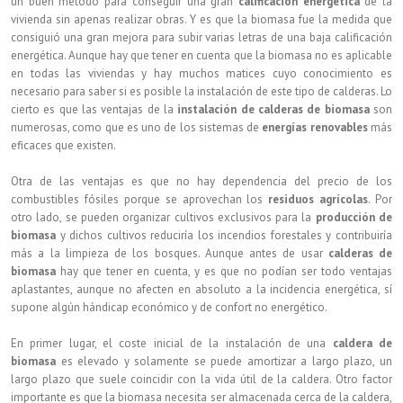
un buen método para conseguir una gran
calificación energética
de la
vivienda sin apenas realizar obras. Y es que la biomasa fue la medida que
consiguió una gran mejora para subir varias letras de una baja calificación
energética. Aunque hay que tener en cuenta que la biomasa no es aplicable
en todas las viviendas y hay muchos matices cuyo conocimiento es
necesario para saber si es posible la instalación de este tipo de calderas. Lo
cierto es que las ventajas de la
instalación de calderas de biomasa
son
numerosas, como que es uno de los sistemas de
energías renovables
más
eficaces que existen.
Otra de las ventajas es que no hay dependencia del precio de los
combustibles fósiles porque se aprovechan los
residuos agrícolas
. Por
otro lado, se pueden organizar cultivos exclusivos para la
producción de
biomasa
y dichos cultivos reduciría los incendios forestales y contribuiría
más a la limpieza de los bosques. Aunque antes de usar
calderas de
biomasa
hay que tener en cuenta, y es que no podían ser todo ventajas
aplastantes, aunque no afecten en absoluto a la incidencia energética, sí
supone algún hándicap económico y de confort no energético.
En primer lugar, el coste inicial de la instalación de una
caldera de
biomasa
es elevado y solamente se puede amortizar a largo plazo, un
largo plazo que suele coincidir con la vida útil de la caldera. Otro factor
importante es que la biomasa necesita ser almacenada cerca de la caldera,