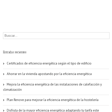
eficiencia
energética
en
Zaragoza
con
el
Entradas recientes
proyecto
Fiesta
Certificados de eficiencia energética según el tipo de edificio
Ahorrar en la vivienda apostando por la eficiencia energética
Mejora la eficiencia energética de las instalaciones de calefacción y
climatización
Plan Renove para mejorar la eficiencia energética de la hostelería
Disfruta de la mayor eficiencia energética adaptando tu tarifa este