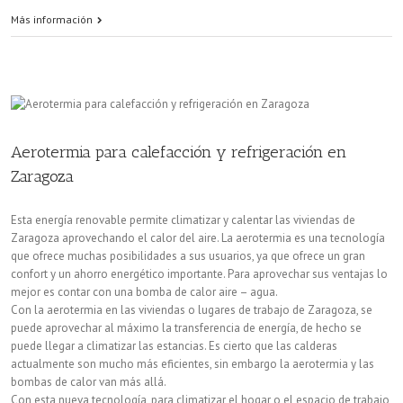
Las
Más información
energías
renovables
están
cambiando
Aerotermia para calefacción y refrigeración en
el
Zaragoza
consumo
Esta energía renovable permite climatizar y calentar las viviendas de
del
Zaragoza aprovechando el calor del aire. La aerotermia es una tecnología
que ofrece muchas posibilidades a sus usuarios, ya que ofrece un gran
planeta
confort y un ahorro energético importante. Para aprovechar sus ventajas lo
mejor es contar con una bomba de calor aire – agua.
Con la aerotermia en las viviendas o lugares de trabajo de Zaragoza, se
puede aprovechar al máximo la transferencia de energía, de hecho se
puede llegar a climatizar las estancias. Es cierto que las calderas
actualmente son mucho más eficientes, sin embargo la aerotermia y las
bombas de calor van más allá.
Con esta nueva tecnología, para climatizar el hogar o el espacio de trabajo,