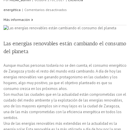
en
energética
|
Comentarios desactivados
Ahorra
Más información
energía
con
Las energías renovables están cambiando el consumo
tu
del planeta
aire
Aunque muchas personas todavía no se den cuenta, el consumo energético
acondicionado
de Zaragoza y todo el resto del mundo está cambiando. A día de hoy las
energías renovables van ganando protagonismo en las ciudades y los
y
hogares, algo muy positivo, ya que el objetivo planteado es que su
consumo crezca en los próximos años.
tu
Son muchas las ciudades que en la actualidad están comprometidas con el
calefacción
cuidado del medio ambiente y la explotación de las energías renovables,
uno de los mayores ejemplos sin ir muy lejos es la ciudad de Zaragoza,
una de las más comprometidas con la eficiencia energética en todos los
sentidos.
Una de las energías renovables más extendidas en la actualidad es la
energía solar. Esta renovable es la más utilizada a día de hoy por la gran