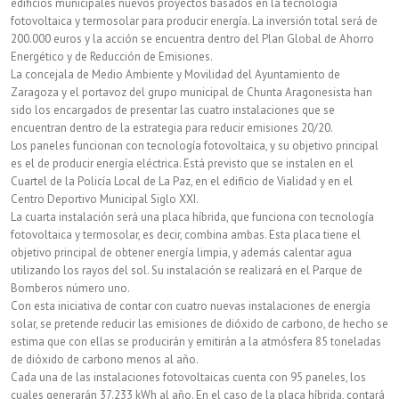
edificios municipales nuevos proyectos basados en la tecnología
fotovoltaica y termosolar para producir energía. La inversión total será de
edificios
200.000 euros y la acción se encuentra dentro del Plan Global de Ahorro
Energético y de Reducción de Emisiones.
de
La concejala de Medio Ambiente y Movilidad del Ayuntamiento de
Zaragoza
Zaragoza y el portavoz del grupo municipal de Chunta Aragonesista han
sido los encargados de presentar las cuatro instalaciones que se
encuentran dentro de la estrategia para reducir emisiones 20/20.
Los paneles funcionan con tecnología fotovoltaica, y su objetivo principal
es el de producir energía eléctrica. Está previsto que se instalen en el
Cuartel de la Policía Local de La Paz, en el edificio de Vialidad y en el
Centro Deportivo Municipal Siglo XXI.
La cuarta instalación será una placa híbrida, que funciona con tecnología
fotovoltaica y termosolar, es decir, combina ambas. Esta placa tiene el
objetivo principal de obtener energía limpia, y además calentar agua
utilizando los rayos del sol. Su instalación se realizará en el Parque de
Bomberos número uno.
Con esta iniciativa de contar con cuatro nuevas instalaciones de energía
solar, se pretende reducir las emisiones de dióxido de carbono, de hecho se
estima que con ellas se producirán y emitirán a la atmósfera 85 toneladas
de dióxido de carbono menos al año.
Cada una de las instalaciones fotovoltaicas cuenta con 95 paneles, los
cuales generarán 37.233 kWh al año. En el caso de la placa híbrida, contará