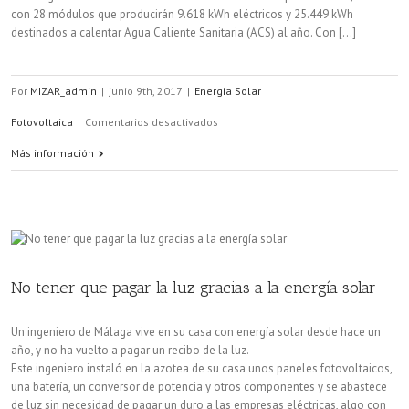
con 28 módulos que producirán 9.618 kWh eléctricos y 25.449 kWh
destinados a calentar Agua Caliente Sanitaria (ACS) al año. Con [...]
Por
MIZAR_admin
|
junio 9th, 2017
|
Energia Solar
en
Fotovoltaica
|
Comentarios desactivados
La
Más información
ciudad
de
Zaragoza
contará
No tener que pagar la luz gracias a la energía solar
con
Un ingeniero de Málaga vive en su casa con energía solar desde hace un
nuevas
año, y no ha vuelto a pagar un recibo de la luz.
Este ingeniero instaló en la azotea de su casa unos paneles fotovoltaicos,
instalaciones
una batería, un conversor de potencia y otros componentes y se abastece
de
de luz sin necesidad de pagar un duro a las empresas eléctricas, algo con