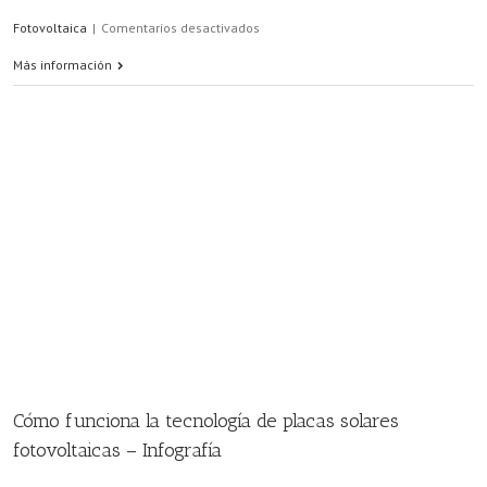
en
Fotovoltaica
|
Comentarios desactivados
No
Más información
tener
que
pagar
la
luz
gracias
a
la
energía
Cómo funciona la tecnología de placas solares
solar
fotovoltaicas – Infografía