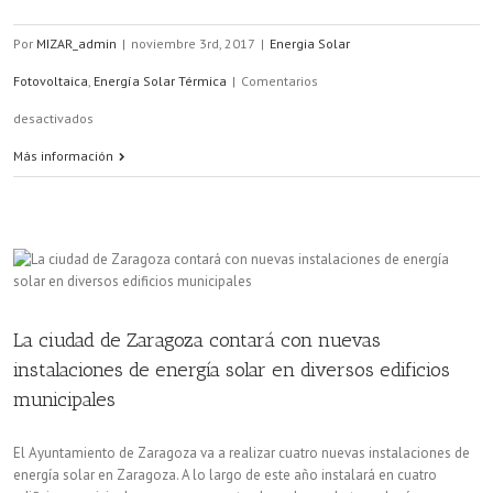
Por
MIZAR_admin
|
noviembre 3rd, 2017
|
Energia Solar
Fotovoltaica
,
Energía Solar Térmica
|
Comentarios
en
desactivados
Ahorrar
Más información
energía
y
reducir
emisiones
La ciudad de Zaragoza contará con nuevas
utilizando
instalaciones de energía solar en diversos edificios
energía
municipales
solar
El Ayuntamiento de Zaragoza va a realizar cuatro nuevas instalaciones de
en
energía solar en Zaragoza. A lo largo de este año instalará en cuatro
los