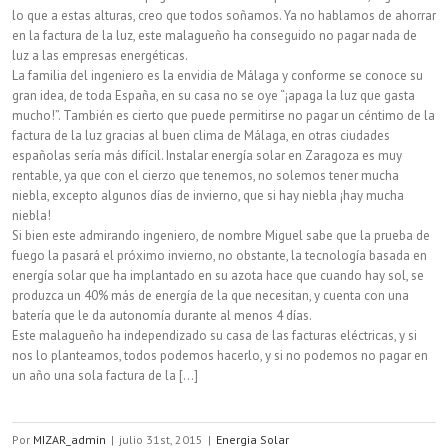
lo que a estas alturas, creo que todos soñamos. Ya no hablamos de ahorrar
energía
en la factura de la luz, este malagueño ha conseguido no pagar nada de
luz a las empresas energéticas.
solar
La familia del ingeniero es la envidia de Málaga y conforme se conoce su
en
gran idea, de toda España, en su casa no se oye “¡apaga la luz que gasta
mucho!”. También es cierto que puede permitirse no pagar un céntimo de la
diversos
factura de la luz gracias al buen clima de Málaga, en otras ciudades
españolas sería más difícil. Instalar energía solar en Zaragoza es muy
edificios
rentable, ya que con el cierzo que tenemos, no solemos tener mucha
niebla, excepto algunos días de invierno, que si hay niebla ¡hay mucha
municipales
niebla!
Si bien este admirando ingeniero, de nombre Miguel sabe que la prueba de
fuego la pasará el próximo invierno, no obstante, la tecnología basada en
energía solar que ha implantado en su azota hace que cuando hay sol, se
produzca un 40% más de energía de la que necesitan, y cuenta con una
batería que le da autonomía durante al menos 4 días.
Este malagueño ha independizado su casa de las facturas eléctricas, y si
nos lo planteamos, todos podemos hacerlo, y si no podemos no pagar en
un año una sola factura de la [...]
Por
MIZAR_admin
|
julio 31st, 2015
|
Energia Solar