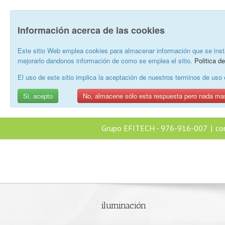
Información acerca de las cookies
Este sitio Web emplea cookies para almacenar información que se inst
mejorarlo dandonos información de como se emplea el sitio.
Politica d
El uso de este sitio implica la aceptación de nuestros terminos de us
Si, acepto
No, almacene sólo esta respuesta pero nada ma
Grupo EFITECH - 976-916-007
|
co
iluminación