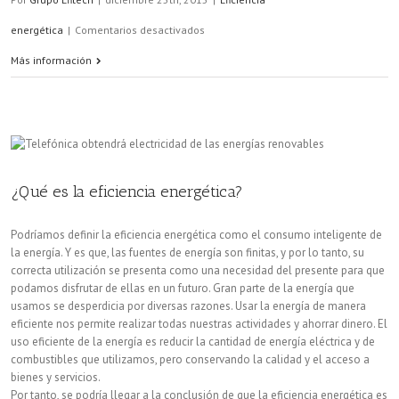
en
energética
|
Comentarios desactivados
Más
Más información
de
200
millones
de
¿Qué es la eficiencia energética?
euros
Podríamos definir la eficiencia energética como el consumo inteligente de
para
la energía. Y es que, las fuentes de energía son finitas, y por lo tanto, su
correcta utilización se presenta como una necesidad del presente para que
el
podamos disfrutar de ellas en un futuro. Gran parte de la energía que
Fondo
usamos se desperdicia por diversas razones. Usar la energía de manera
eficiente nos permite realizar todas nuestras actividades y ahorrar dinero. El
de
uso eficiente de la energía es reducir la cantidad de energía eléctrica y de
combustibles que utilizamos, pero conservando la calidad y el acceso a
Eficiencia
bienes y servicios.
Energética
Por tanto, se podría llegar a la conclusión de que la eficiencia energética es