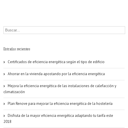
energética
es
clave
para
reducir
Entradas recientes
el
Certificados de eficiencia energética según el tipo de edificio
consumo
Ahorrar en la vivienda apostando por la eficiencia energética
de
energía
Mejora la eficiencia energética de las instalaciones de calefacción y
climatización
Plan Renove para mejorar la eficiencia energética de la hostelería
Disfruta de la mayor eficiencia energética adaptando tu tarifa este
2018