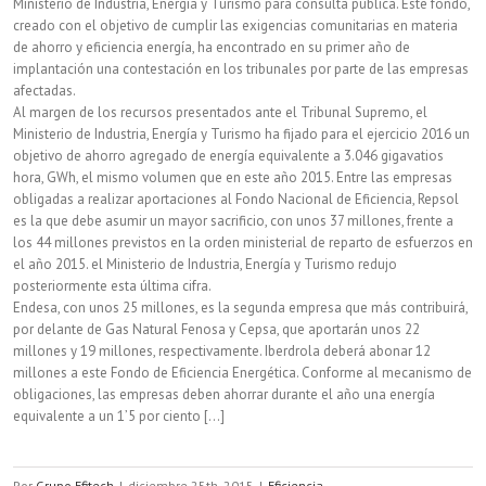
Ministerio de Industria, Energía y Turismo para consulta pública. Este fondo,
creado con el objetivo de cumplir las exigencias comunitarias en materia
de ahorro y eficiencia energía, ha encontrado en su primer año de
implantación una contestación en los tribunales por parte de las empresas
afectadas.
Al margen de los recursos presentados ante el Tribunal Supremo, el
Ministerio de Industria, Energía y Turismo ha fijado para el ejercicio 2016 un
objetivo de ahorro agregado de energía equivalente a 3.046 gigavatios
hora, GWh, el mismo volumen que en este año 2015. Entre las empresas
obligadas a realizar aportaciones al Fondo Nacional de Eficiencia, Repsol
es la que debe asumir un mayor sacrificio, con unos 37 millones, frente a
los 44 millones previstos en la orden ministerial de reparto de esfuerzos en
el año 2015. el Ministerio de Industria, Energía y Turismo redujo
posteriormente esta última cifra.
Endesa, con unos 25 millones, es la segunda empresa que más contribuirá,
por delante de Gas Natural Fenosa y Cepsa, que aportarán unos 22
millones y 19 millones, respectivamente. Iberdrola deberá abonar 12
millones a este Fondo de Eficiencia Energética. Conforme al mecanismo de
obligaciones, las empresas deben ahorrar durante el año una energía
equivalente a un 1’5 por ciento [...]
Por
Grupo Efitech
|
diciembre 25th, 2015
|
Eficiencia