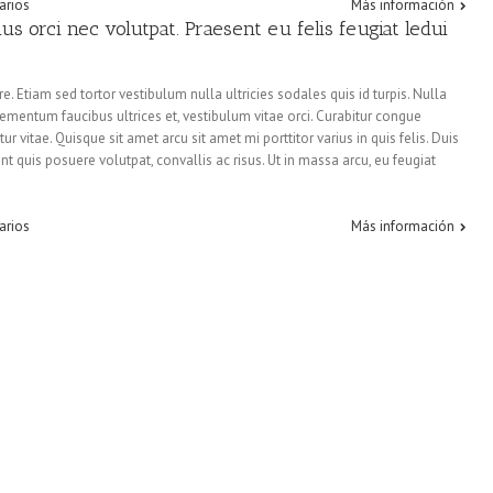
arios
Más información
 orci nec volutpat. Praesent eu felis feugiat ledui
. Etiam sed tortor vestibulum nulla ultricies sodales quis id turpis. Nulla
lementum faucibus ultrices et, vestibulum vitae orci. Curabitur congue
vitae. Quisque sit amet arcu sit amet mi porttitor varius in quis felis. Duis
unt quis posuere volutpat, convallis ac risus. Ut in massa arcu, eu feugiat
arios
Más información