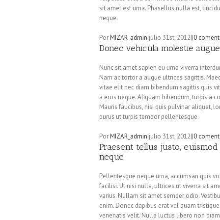
sit amet est urna. Phasellus nulla est, tincid
neque.
Por
MIZAR_admin
|
julio 31st, 2012
|
|
0 coment
Donec vehicula molestie augue
Nunc sit amet sapien eu urna viverra interd
Nam ac tortor a augue ultrices sagittis. Mae
vitae elit nec diam bibendum sagittis quis v
a eros neque. Aliquam bibendum, turpis a con
Mauris faucibus, nisi quis pulvinar aliquet, l
purus ut turpis tempor pellentesque.
Por
MIZAR_admin
|
julio 31st, 2012
|
|
0 coment
Praesent tellus justo, euismod s
neque
Pellentesque neque urna, accumsan quis volut
facilisi. Ut nisi nulla, ultrices ut viverra si
varius. Nullam sit amet semper odio. Vestibu
enim. Donec dapibus erat vel quam tristique
venenatis velit. Nulla luctus libero non diam