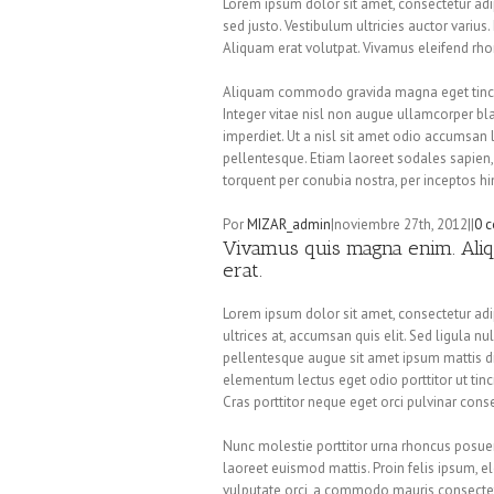
Lorem ipsum dolor sit amet, consectetur adip
sed justo. Vestibulum ultricies auctor varius.
Aliquam erat volutpat. Vivamus eleifend rhon
Aliquam commodo gravida magna eget tincid
Integer vitae nisl non augue ullamcorper bla
imperdiet. Ut a nisl sit amet odio accumsan l
pellentesque. Etiam laoreet sodales sapien,
torquent per conubia nostra, per inceptos 
Por
MIZAR_admin
|
noviembre 27th, 2012
|
|
0 
Vivamus quis magna enim. Aliqu
erat.
Lorem ipsum dolor sit amet, consectetur adip
ultrices at, accumsan quis elit. Sed ligula n
pellentesque augue sit amet ipsum mattis di
elementum lectus eget odio porttitor ut tinci
Cras porttitor neque eget orci pulvinar con
Nunc molestie porttitor urna rhoncus posuere
laoreet euismod mattis. Proin felis ipsum, e
vulputate orci, a commodo mauris consectetur 