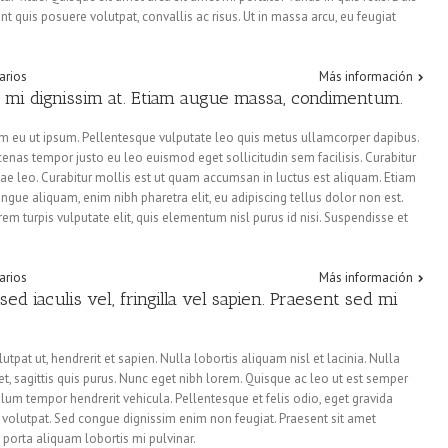
unt quis posuere volutpat, convallis ac risus. Ut in massa arcu, eu feugiat
arios
Más información
 mi dignissim at. Etiam augue massa, condimentum.
um eu ut ipsum. Pellentesque vulputate leo quis metus ullamcorper dapibus.
cenas tempor justo eu leo euismod eget sollicitudin sem facilisis. Curabitur
itae leo. Curabitur mollis est ut quam accumsan in luctus est aliquam. Etiam
gue aliquam, enim nibh pharetra elit, eu adipiscing tellus dolor non est.
orem turpis vulputate elit, quis elementum nisl purus id nisi. Suspendisse et
arios
Más información
ed iaculis vel, fringilla vel sapien. Praesent sed mi
pat ut, hendrerit et sapien. Nulla lobortis aliquam nisl et lacinia. Nulla
t amet, sagittis quis purus. Nunc eget nibh lorem. Quisque ac leo ut est semper
lum tempor hendrerit vehicula. Pellentesque et felis odio, eget gravida
 volutpat. Sed congue dignissim enim non feugiat. Praesent sit amet
 porta aliquam lobortis mi pulvinar.