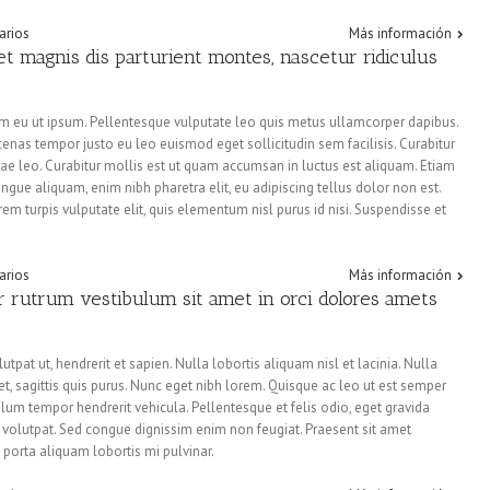
arios
Más información
t magnis dis parturient montes, nascetur ridiculus
um eu ut ipsum. Pellentesque vulputate leo quis metus ullamcorper dapibus.
cenas tempor justo eu leo euismod eget sollicitudin sem facilisis. Curabitur
itae leo. Curabitur mollis est ut quam accumsan in luctus est aliquam. Etiam
gue aliquam, enim nibh pharetra elit, eu adipiscing tellus dolor non est.
orem turpis vulputate elit, quis elementum nisl purus id nisi. Suspendisse et
arios
Más información
or rutrum vestibulum sit amet in orci dolores amets
pat ut, hendrerit et sapien. Nulla lobortis aliquam nisl et lacinia. Nulla
t amet, sagittis quis purus. Nunc eget nibh lorem. Quisque ac leo ut est semper
lum tempor hendrerit vehicula. Pellentesque et felis odio, eget gravida
 volutpat. Sed congue dignissim enim non feugiat. Praesent sit amet
 porta aliquam lobortis mi pulvinar.