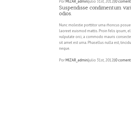
Por
MIZAR_admin
|
julio 31st, 2012
|
|
0 coment
Suspendisse condimentum varius
odios.
Nunc molestie porttitor urna rhoncus posuere
laoreet euismod mattis. Proin felis ipsum, e
vulputate orci, a commodo mauris consectetur 
sit amet est urna. Phasellus nulla est, tincid
neque.
Por
MIZAR_admin
|
julio 31st, 2012
|
|
0 coment