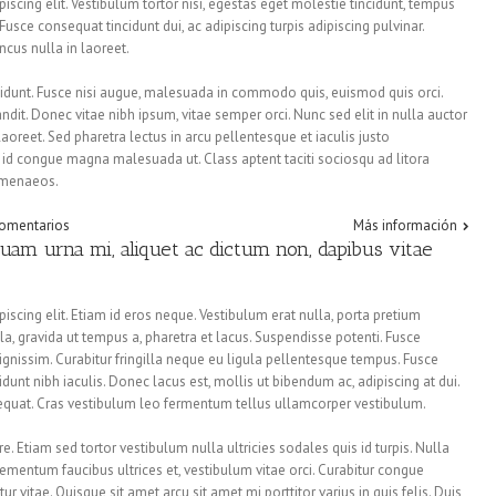
iscing elit. Vestibulum tortor nisi, egestas eget molestie tincidunt, tempus
 Fusce consequat tincidunt dui, ac adipiscing turpis adipiscing pulvinar.
cus nulla in laoreet.
unt. Fusce nisi augue, malesuada in commodo quis, euismod quis orci.
ndit. Donec vitae nibh ipsum, vitae semper orci. Nunc sed elit in nulla auctor
aoreet. Sed pharetra lectus in arcu pellentesque et iaculis justo
 id congue magna malesuada ut. Class aptent taciti sociosqu ad litora
himenaeos.
comentarios
Más información
am urna mi, aliquet ac dictum non, dapibus vitae
iscing elit. Etiam id eros neque. Vestibulum erat nulla, porta pretium
ulla, gravida ut tempus a, pharetra et lacus. Suspendisse potenti. Fusce
gnissim. Curabitur fringilla neque eu ligula pellentesque tempus. Fusce
dunt nibh iaculis. Donec lacus est, mollis ut bibendum ac, adipiscing at dui.
sequat. Cras vestibulum leo fermentum tellus ullamcorper vestibulum.
. Etiam sed tortor vestibulum nulla ultricies sodales quis id turpis. Nulla
lementum faucibus ultrices et, vestibulum vitae orci. Curabitur congue
vitae. Quisque sit amet arcu sit amet mi porttitor varius in quis felis. Duis