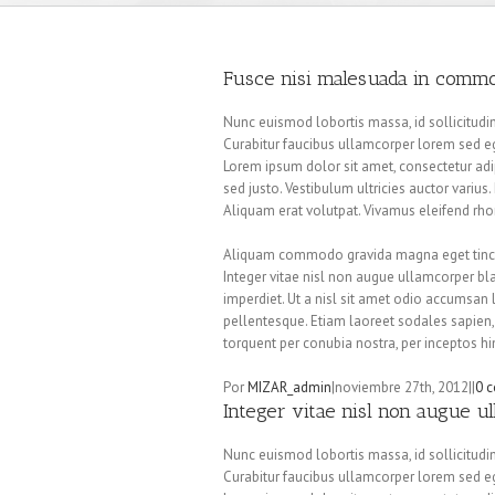
Fusce nisi malesuada in commo
Nunc euismod lobortis massa, id sollicitudin 
Curabitur faucibus ullamcorper lorem sed eg
Lorem ipsum dolor sit amet, consectetur adip
sed justo. Vestibulum ultricies auctor varius.
Aliquam erat volutpat. Vivamus eleifend rhon
Aliquam commodo gravida magna eget tincid
Integer vitae nisl non augue ullamcorper bla
imperdiet. Ut a nisl sit amet odio accumsan l
pellentesque. Etiam laoreet sodales sapien,
torquent per conubia nostra, per inceptos 
Por
MIZAR_admin
|
noviembre 27th, 2012
|
|
0 
Integer vitae nisl non augue u
Nunc euismod lobortis massa, id sollicitudin 
Curabitur faucibus ullamcorper lorem sed eg