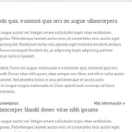
do quis, euismod quis orci on augue ullamcorpers.
augue auctor vel. Integer ornare sollicitudin turpis vitae vestibulum.
estas. Pellentesque laoreet auctor eros, et consectetur eros auctor eget.
iscing elit. Vestibulum tortor nisi, egestas eget molestie tincidunt, tempus
 Fusce consequat tincidunt dui, ac adipiscing turpis adipiscing pulvinar.
cus nulla in laoreet.
unt. Fusce nisi augue, malesuada in commodo quis, euismod quis orci.
ndit. Donec vitae nibh ipsum, vitae semper orci. Nunc sed elit in nulla auctor
aoreet. Sed pharetra lectus in arcu pellentesque et iaculis justo
 id congue magna malesuada ut. Class aptent taciti sociosqu ad litora
himenaeos.
comentarios
Más información
llamcorper blandit donec vitae nibh ipsums.
augue auctor vel. Integer ornare sollicitudin turpis vitae vestibulum.
estas. Pellentesque laoreet auctor eros, et consectetur eros auctor eget.