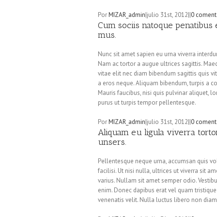
Por
MIZAR_admin
|
julio 31st, 2012
|
|
0 coment
Cum sociis natoque penatibus e
mus.
Nunc sit amet sapien eu urna viverra interd
Nam ac tortor a augue ultrices sagittis. Mae
vitae elit nec diam bibendum sagittis quis v
a eros neque. Aliquam bibendum, turpis a con
Mauris faucibus, nisi quis pulvinar aliquet, l
purus ut turpis tempor pellentesque.
Por
MIZAR_admin
|
julio 31st, 2012
|
|
0 coment
Aliquam eu ligula viverra tort
unsers.
Pellentesque neque urna, accumsan quis volut
facilisi. Ut nisi nulla, ultrices ut viverra si
varius. Nullam sit amet semper odio. Vestibu
enim. Donec dapibus erat vel quam tristique
venenatis velit. Nulla luctus libero non diam