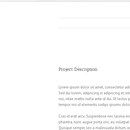
Project Description
Lorem ipsum dolor sit amet, consectetur adip
Sed dui lorem, adipiscing in adipiscing et, in
nisi, vitae mattis nulla ante id dui. Ut lect
tempor nisi id elementu sadips ipsums dolore
Cras id erat arcu. Suspendisse nec lacinia e
pharetra, nunc augue porta orci, eu volutpat e
Quisque semper, leo a malesuada dictum, or