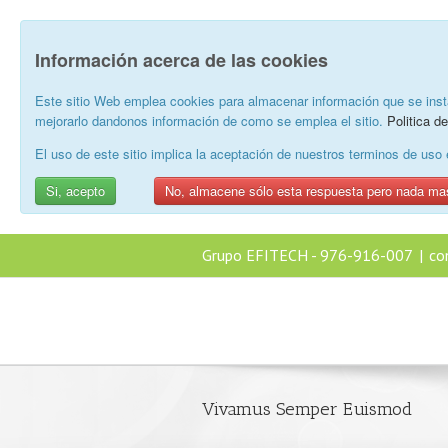
Información acerca de las cookies
Este sitio Web emplea cookies para almacenar información que se inst
mejorarlo dandonos información de como se emplea el sitio.
Politica d
El uso de este sitio implica la aceptación de nuestros terminos de us
Si, acepto
No, almacene sólo esta respuesta pero nada ma
Grupo EFITECH - 976-916-007
|
co
Vivamus Semper Euismod