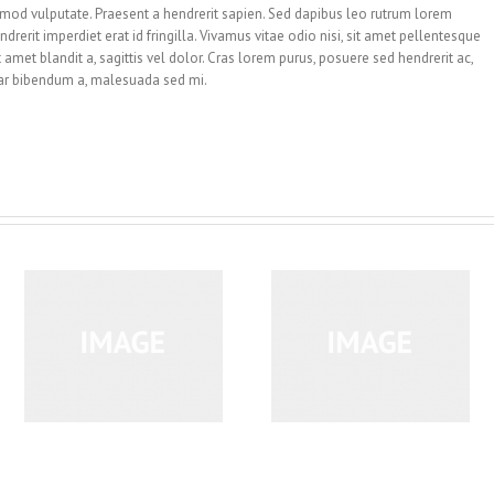
mod vulputate. Praesent a hendrerit sapien. Sed dapibus leo rutrum lorem
rit imperdiet erat id fringilla. Vivamus vitae odio nisi, sit amet pellentesque
t amet blandit a, sagittis vel dolor. Cras lorem purus, posuere sed hendrerit ac,
inar bibendum a, malesuada sed mi.