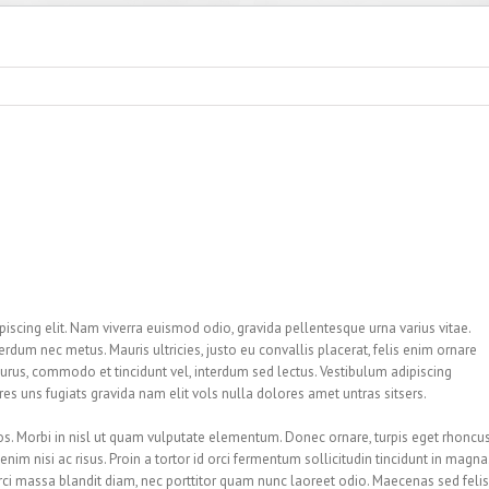
iscing elit. Nam viverra euismod odio, gravida pellentesque urna varius vitae.
terdum nec metus. Mauris ultricies, justo eu convallis placerat, felis enim ornare
us purus, commodo et tincidunt vel, interdum sed lectus. Vestibulum adipiscing
s uns fugiats gravida nam elit vols nulla dolores amet untras sitsers.
ros. Morbi in nisl ut quam vulputate elementum. Donec ornare, turpis eget rhoncu
nim nisi ac risus. Proin a tortor id orci fermentum sollicitudin tincidunt in magna
ci massa blandit diam, nec porttitor quam nunc laoreet odio. Maecenas sed felis