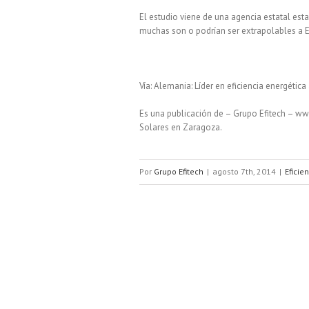
El estudio viene de una agencia estatal est
muchas son o podrían ser extrapolables a 
Vía: Alemania: Líder en eficiencia energética
Es una publicación de – Grupo Efitech – www
Solares en Zaragoza.
Por
Grupo Efitech
|
agosto 7th, 2014
|
Eficie