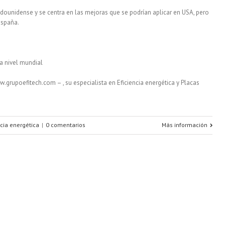
adounidense y se centra en las mejoras que se podrían aplicar en USA, pero
España.
 a nivel mundial
.grupoefitech.com – , su especialista en Eficiencia energética y Placas
ncia energética
|
0 comentarios
Más información