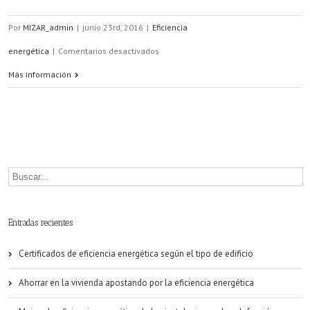
Por
MIZAR_admin
|
junio 23rd, 2016
|
Eficiencia
en
energética
|
Comentarios desactivados
Aislamiento
Más información
térmico
en
viviendas
y
oficinas
para
Entradas recientes
ahorrar
Certificados de eficiencia energética según el tipo de edificio
energía
Ahorrar en la vivienda apostando por la eficiencia energética