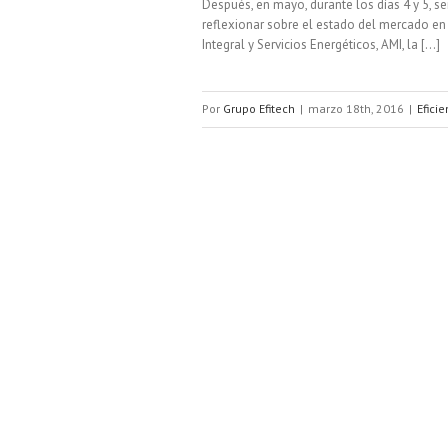
Después, en mayo, durante los días 4 y 5, se
reflexionar sobre el estado del mercado e
Integral y Servicios Energéticos, AMI, la [...]
Por
Grupo Efitech
|
marzo 18th, 2016
|
Efici