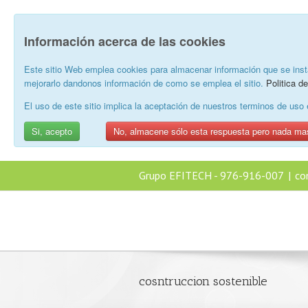
Información acerca de las cookies
Este sitio Web emplea cookies para almacenar información que se inst
mejorarlo dandonos información de como se emplea el sitio.
Politica d
El uso de este sitio implica la aceptación de nuestros terminos de us
Si, acepto
No, almacene sólo esta respuesta pero nada ma
Grupo EFITECH - 976-916-007
|
co
cosntruccion sostenible