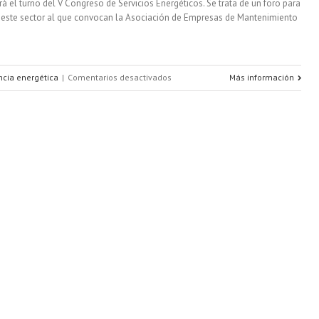
rá el turno del V Congreso de Servicios Energéticos. Se trata de un foro para
n este sector al que convocan la Asociación de Empresas de Mantenimiento
en
encia energética
|
Comentarios desactivados
Más información
Protagonismo
de
las
smart
cities
y
la
eficiencia
energética