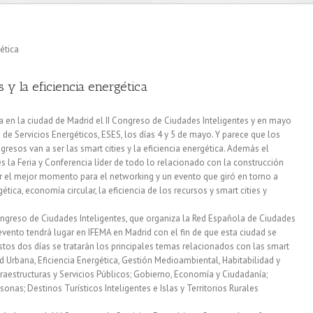
s y la eficiencia energética
ra en la ciudad de Madrid el II Congreso de Ciudades Inteligentes y en mayo
de Servicios Energéticos, ESES, los días 4 y 5 de mayo. Y parece que los
sos van a ser las smart cities y la eficiencia energética. Además el
 la Feria y Conferencia líder de todo lo relacionado con la construcción
er el mejor momento para el networking y un evento que giró en torno a
ética, economía circular, la eficiencia de los recursos y smart cities y
 Congreso de Ciudades Inteligentes, que organiza la Red Española de Ciudades
 evento tendrá lugar en IFEMA en Madrid con el fin de que esta ciudad se
tos dos días se tratarán los principales temas relacionados con las smart
d Urbana, Eficiencia Energética, Gestión Medioambiental, Habitabilidad y
fraestructuras y Servicios Públicos; Gobierno, Economía y Ciudadanía;
sonas; Destinos Turísticos Inteligentes e Islas y Territorios Rurales