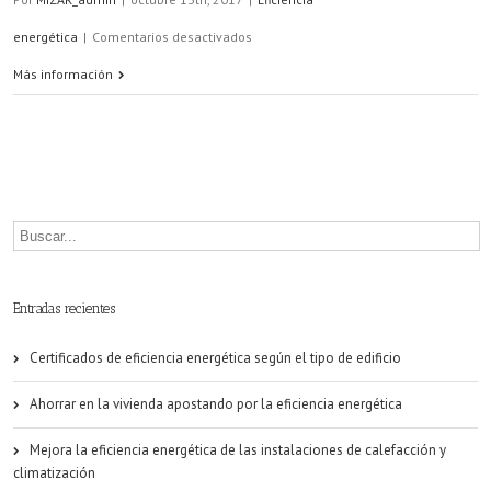
en
energética
|
Comentarios desactivados
Aerotermia
Más información
para
calefacción
y
refrigeración
en
Zaragoza
Entradas recientes
Certificados de eficiencia energética según el tipo de edificio
Ahorrar en la vivienda apostando por la eficiencia energética
Mejora la eficiencia energética de las instalaciones de calefacción y
climatización