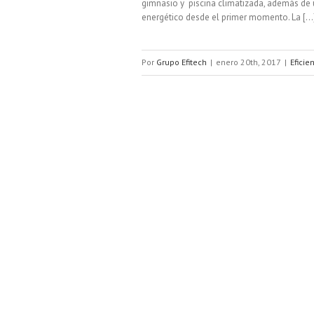
gimnasio y piscina climatizada, además de u
energético desde el primer momento. La [...
Por
Grupo Efitech
|
enero 20th, 2017
|
Eficie