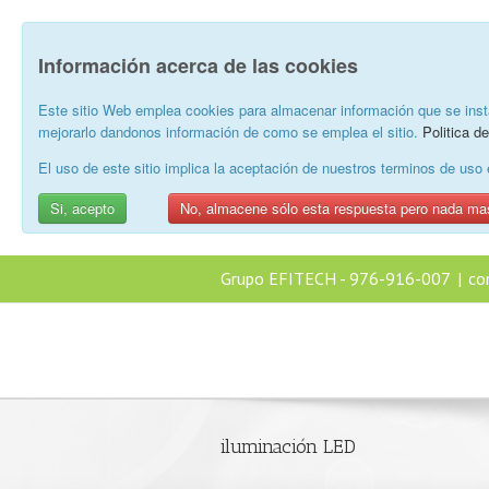
Información acerca de las cookies
Este sitio Web emplea cookies para almacenar información que se inst
mejorarlo dandonos información de como se emplea el sitio.
Politica d
El uso de este sitio implica la aceptación de nuestros terminos de us
Si, acepto
No, almacene sólo esta respuesta pero nada ma
Grupo EFITECH - 976-916-007
|
co
iluminación LED