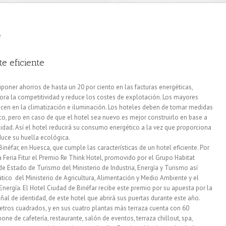
e eficiente
uponer ahorros de hasta un 20 por ciento en las facturas energéticas,
ra la competitividad y reduce los costes de explotación. Los mayores
cen en la climatización e iluminación. Los hoteles deben de tomar medidas
o, pero en caso de que el hotel sea nuevo es mejor construirlo en base a
bilidad. Así el hotel reducirá su consumo energético a la vez que proporciona
duce su huella ecológica.
inéfar, en Huesca, que cumple las características de un hotel eficiente. Por
la Feria Fitur el Premio Re Think Hotel, promovido por el Grupo Habitat
 de Estado de Turismo del Ministerio de Industria, Energía y Turismo así
ico del Ministerio de Agricultura, Alimentación y Medio Ambiente y el
e Energía. El Hotel Ciudad de Binéfar recibe este premio por su apuesta por la
ñal de identidad, de este hotel que abrirá sus puertas durante este año.
etros cuadrados, y en sus cuatro plantas más terraza cuenta con 60
ne de cafetería, restaurante, salón de eventos, terraza chillout, spa,