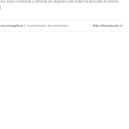
na zona comercial y oficinas en alquiler. Este hotel ha buscado el ahorro
]
en
ncia energética
|
Comentarios desactivados
Más información
Así
es
un
hotel
energéticamente
eficiente