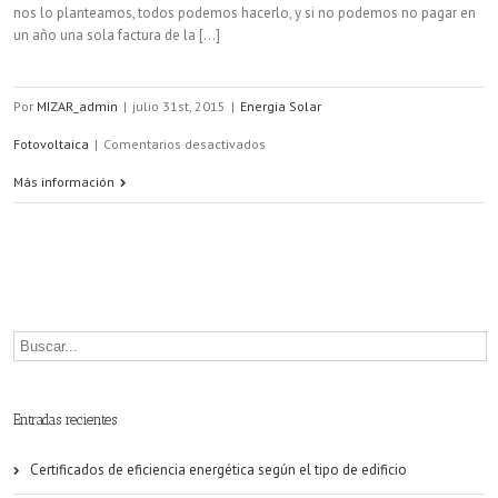
nos lo planteamos, todos podemos hacerlo, y si no podemos no pagar en
un año una sola factura de la [...]
Por
MIZAR_admin
|
julio 31st, 2015
|
Energia Solar
en
Fotovoltaica
|
Comentarios desactivados
No
Más información
tener
que
pagar
la
luz
gracias
Entradas recientes
a
Certificados de eficiencia energética según el tipo de edificio
la