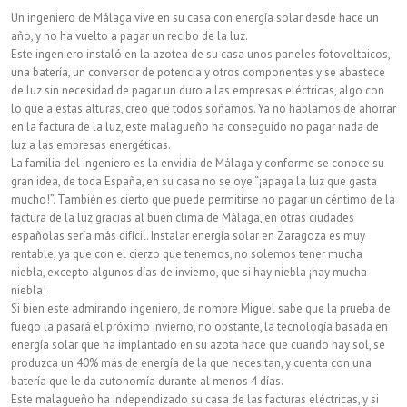
Un ingeniero de Málaga vive en su casa con energía solar desde hace un
año, y no ha vuelto a pagar un recibo de la luz.
Este ingeniero instaló en la azotea de su casa unos paneles fotovoltaicos,
una batería, un conversor de potencia y otros componentes y se abastece
de luz sin necesidad de pagar un duro a las empresas eléctricas, algo con
lo que a estas alturas, creo que todos soñamos. Ya no hablamos de ahorrar
en la factura de la luz, este malagueño ha conseguido no pagar nada de
luz a las empresas energéticas.
La familia del ingeniero es la envidia de Málaga y conforme se conoce su
gran idea, de toda España, en su casa no se oye “¡apaga la luz que gasta
mucho!”. También es cierto que puede permitirse no pagar un céntimo de la
factura de la luz gracias al buen clima de Málaga, en otras ciudades
españolas sería más difícil. Instalar energía solar en Zaragoza es muy
rentable, ya que con el cierzo que tenemos, no solemos tener mucha
niebla, excepto algunos días de invierno, que si hay niebla ¡hay mucha
niebla!
Si bien este admirando ingeniero, de nombre Miguel sabe que la prueba de
fuego la pasará el próximo invierno, no obstante, la tecnología basada en
energía solar que ha implantado en su azota hace que cuando hay sol, se
produzca un 40% más de energía de la que necesitan, y cuenta con una
batería que le da autonomía durante al menos 4 días.
Este malagueño ha independizado su casa de las facturas eléctricas, y si