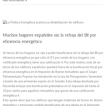
Más información
es
el
certificado
de
Muchos hogares españoles sin la rebaja del IBI por
eficiencia
eficiencia energética
energética?
Un tercio de los hogares no van a poder beneficiarse de la rebaja del IBI por
eficiencia energética ya que sólo el 0’1 por ciento de los hogares con
certificado energético tiene una calificación A. Por este motivo, más de un
tercio de los edificios españoles quedará fuera de la bonificación fiscal por
eficiencia energética en el Impuesto de Bienes Inmuebles que el Grupo
Parlamentario Popular ha introducido en la Ley de Presupuestos Generales
a través de una enmienda exprés en el Senado. Esta rebaja diseñada por
Hacienda incluye una bonificación potestativa en el impuesto de hasta el
20 por ciento para aquellos inmuebles que gocen de una calificación
energética A.
Esto quiere decir que los edificios que tengan matrícula de honor en ahorro
energético y emisiones podrán beneficiarse de esa rebaja en el Impuesto