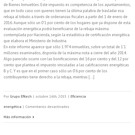
de Bienes Inmuebles. Este impuesto es competencia de los ayuntamientos,
que en todo caso son quienes tienen la última palabra de trasladar esa
rebaja al tributo a través de ordenanzas fiscales a partir del 1 de enero de
2016. Aunque sólo un 0’1 por ciento de los hogares que ya dispone de esta
evaluación energética podrá beneficiarse de la rebaja máxima
contemplada por Hacienda, según la estadística de certificación energética
que elabora el Ministerio de Industria.
En este informe aparece que sólo 1.974 inmuebles, sobre un total de 1’1
millones examinados, disponía de la máxima nota a cierre del año 2014.
Algo parecido ocurre con las bonificaciones del 16 por ciento y del 12 por
ciento que plantea el impuesto vinculadas a las calificaciones energéticas
B y C. Y es que en el primer caso sólo un 0’6 por ciento de los
contribuyentes tiene derecho a la rebaja, mientras [...]
Por
Grupo Efitech
|
octubre 16th, 2015
|
Eficiencia
en
energética
|
Comentarios desactivados
Muchos
Más información
hogares