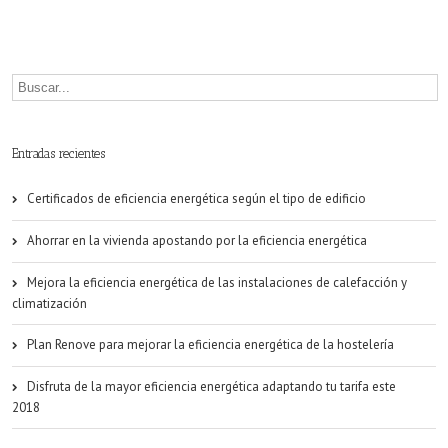
españoles
sin
la
rebaja
del
Entradas recientes
IBI
Certificados de eficiencia energética según el tipo de edificio
por
Ahorrar en la vivienda apostando por la eficiencia energética
eficiencia
energética
Mejora la eficiencia energética de las instalaciones de calefacción y
climatización
Plan Renove para mejorar la eficiencia energética de la hostelería
Disfruta de la mayor eficiencia energética adaptando tu tarifa este
2018