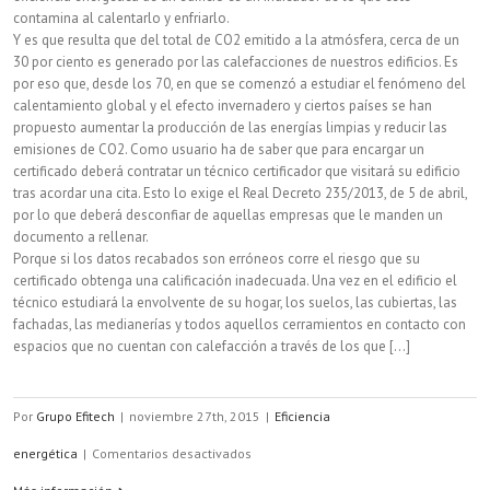
contamina al calentarlo y enfriarlo.
Y es que resulta que del total de CO2 emitido a la atmósfera, cerca de un
30 por ciento es generado por las calefacciones de nuestros edificios. Es
por eso que, desde los 70, en que se comenzó a estudiar el fenómeno del
calentamiento global y el efecto invernadero y ciertos países se han
propuesto aumentar la producción de las energías limpias y reducir las
emisiones de CO2. Como usuario ha de saber que para encargar un
certificado deberá contratar un técnico certificador que visitará su edificio
tras acordar una cita. Esto lo exige el Real Decreto 235/2013, de 5 de abril,
por lo que deberá desconfiar de aquellas empresas que le manden un
documento a rellenar.
Porque si los datos recabados son erróneos corre el riesgo que su
certificado obtenga una calificación inadecuada. Una vez en el edificio el
técnico estudiará la envolvente de su hogar, los suelos, las cubiertas, las
fachadas, las medianerías y todos aquellos cerramientos en contacto con
espacios que no cuentan con calefacción a través de los que [...]
Por
Grupo Efitech
|
noviembre 27th, 2015
|
Eficiencia
en
energética
|
Comentarios desactivados
¿Qué