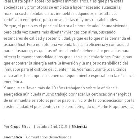
Real Estate Spain sobre los activos inmobiliarios. Y es que para estas
sociedades y promotoras se empieza a hacer necesario alcanzar la
máxima sostenibilidad en los inmuebles adquiridos, más allá del
certificado energético, para conseguir las mayores rentabilidades.
Porque, el precio es el principal factor a la hora de adquirir una vivienda,
pero cada vez cuenta más diseñar viviendas con alma, buscando
estándares de calidad y sostenibilidad, ya que es lo que más demanda el
usuario final. Pero no solo una vivienda busca la eficiencia y comodidad
para el usuario, y es que las oficinas también deben estar pensadas para
ofrecer la mayor comodidad a los que usen sus instalaciones. Porque hay
que encontrar la sinergia entre la inversión y la mejor sostenibilidad del
inmueble para el disfrute del cliente final. Además, durante los últimos
cinco años, las empresas tienen un requerimiento especial con la eficiencia
energética.
Y aunque se lleven más de 10 años trabajando sobre la eficiencia
energética aún queda mucho trabajo por hacer. La certificación energética
de un inmueble es solo el primer paso, el inicio de la concienciación por la
sostenibilidad. El presidente y consejero delegado de Merlin Properties, [...]
Por
Grupo Efitech
|
octubre 2nd, 2015
|
Eficiencia
en
energética
|
Comentarios desactivados