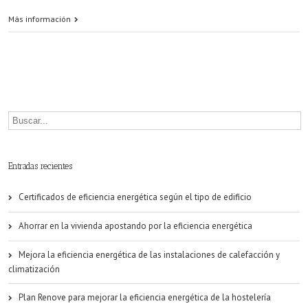
Los
Más información
inversores
del
mercado
inmobiliario
buscan
la
Entradas recientes
eficiencia
Certificados de eficiencia energética según el tipo de edificio
energética
Ahorrar en la vivienda apostando por la eficiencia energética
Mejora la eficiencia energética de las instalaciones de calefacción y
climatización
Plan Renove para mejorar la eficiencia energética de la hostelería