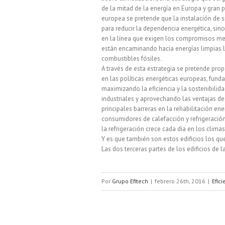
de la mitad de la energía en Europa y gran 
europea se pretende que la instalación de s
para reducir la dependencia energética, sin
en la línea que exigen los compromisos med
están encaminando hacia energías limpias lo
combustibles fósiles.
A través de esta estrategia se pretende pro
en las políticas energéticas europeas, fund
maximizando la eficiencia y la sostenibilid
industriales y aprovechando las ventajas de 
principales barreras en la rehabilitación en
consumidores de calefacción y refrigeración
la refrigeración crece cada día en los clima
Y es que también son estos edificios los que
Las dos terceras partes de los edificios de l
Por
Grupo Efitech
|
febrero 26th, 2016
|
Efic