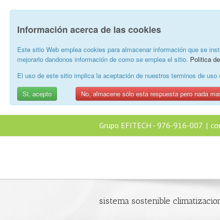
Información acerca de las cookies
Este sitio Web emplea cookies para almacenar información que se inst
mejorarlo dandonos información de como se emplea el sitio.
Politica d
El uso de este sitio implica la aceptación de nuestros terminos de us
Si, acepto
No, almacene sólo esta respuesta pero nada ma
Grupo EFITECH - 976-916-007
|
co
sistema sostenible climatizacio