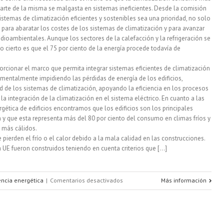
parte de la misma se malgasta en sistemas ineficientes. Desde la comisión
istemas de climatización eficientes y sostenibles sea una prioridad, no solo
o para abaratar los costes de los sistemas de climatización y para avanzar
ioambientales. Aunque los sectores de la calefacción y la refrigeración se
 cierto es que el 75 por ciento de la energía procede todavía de
porcionar el marco que permita integrar sistemas eficientes de climatización
amentalmente impidiendo las pérdidas de energía de los edificios,
ad de los sistemas de climatización, apoyando la eficiencia en los procesos
la integración de la climatización en el sistema eléctrico. En cuanto a las
ergética de edificios encontramos que los edificios son los principales
 y que esta representa más del 80 por ciento del consumo en climas fríos y
s más cálidos.
 pierden el frío o el calor debido a la mala calidad en las construcciones.
a UE fueron construidos teniendo en cuenta criterios que [...]
en
iencia energética
|
Comentarios desactivados
Más información
Estrategia
europea