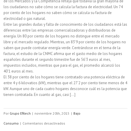
de los Mercados y la Competencia refleja que todavía la gran mayoría de
los ciudadanos no sabe cómo se calcula la factura de electricidad. Un 74
por ciento de los hogares no saben cómo se calcula su factura de
electricidad o gas natural.
Entre las grandes dudas y falta de conocimiento de los ciudadanos está las
diferencias entre las empresas comercializadoras y distribuidoras de
energía. Un 80 por ciento de los hogares no distingue entre el mercado
libre y el mercado regulado. Mientras, un 83’9 por ciento de los hogares no
saben que puede contratar energía verde. Centrándose en el tema de la
factura, el estudio de la CNMC afirma que el gasto medio de los hogares
españoles durante el segundo trimestre fue de 56’3 euros al mes,
impuestos incluidos, mientras que para el gas, el promedio alcanzó los
40’1 euros al mes.
El 38 por ciento de los hogares tiene contratado una potencia eléctrica de
entre 4 y 6 kilovatios (kW), mientras que el 27’2 por ciento tiene menos de 4
kW. Aunque uno de cada cuatro hogares desconoce cuál es la potencia que
tienen contratada. En cuanto al gas, casi [...]
Por
Grupo Efitech
|
noviembre 20th, 2015
|
Bajo
en
Consumo
|
Comentarios desactivados