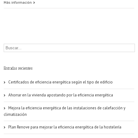
Muchos
Más información
hogares
no
saben
cómo
se
calcula
Entradas recientes
su
Certificados de eficiencia energética según el tipo de edificio
factura
Ahorrar en la vivienda apostando por la eficiencia energética
de
la
Mejora la eficiencia energética de las instalaciones de calefacción y
climatización
luz
Plan Renove para mejorar la eficiencia energética de la hostelería