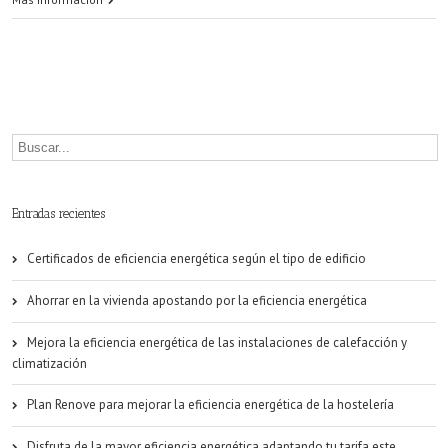
utilizar
la
eficiencia
energética
en
los
Entradas recientes
hoteles
Certificados de eficiencia energética según el tipo de edificio
Ahorrar en la vivienda apostando por la eficiencia energética
Mejora la eficiencia energética de las instalaciones de calefacción y
climatización
Plan Renove para mejorar la eficiencia energética de la hostelería
Disfruta de la mayor eficiencia energética adaptando tu tarifa este