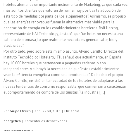
hoteles alemanes un importante instrumento de Marketing, ya que cada vez
más son los clientes que valoran de forma muy positiva la adopción de
este tipo de medidas por parte de los alojamientos”. Asimismo, se propuso
que las energías renovables fueran la alternativa más viable para la
generación de energía en los establecimientos hoteleros. Rolf Herzog,
representante de HAI Technology, destacó que “un hotel no necesita una
caldera de biomasa, lo que realmente necesita es generar calor, frío y
electricidad”.
Por otro lado, pero sobre este mismo asunto, Alvaro Carrillo, Director del
Instituto Tecnológico Hotelero, ITH, señaló que actualmente, en España
hay 10.000 hoteles que pertenecen a pequeñas cadenas o son
independientes, y subrayó la necesidad de que “estos establecimientos
vean la eficiencia energética como una oportunidad”. De hecho, el propio
Álvaro Carrillo, insistió en la necesidad de los hoteles de adaptarse a las
nuevas tendencias de consumo responsable, que comienzan a caracterizar
el comportamiento de compra de los turistas, “la industria [...]
Por
Grupo Efitech
|
abril 22nd, 2016
|
Eficiencia
en
energética
|
Comentarios desactivados
Como
Más información