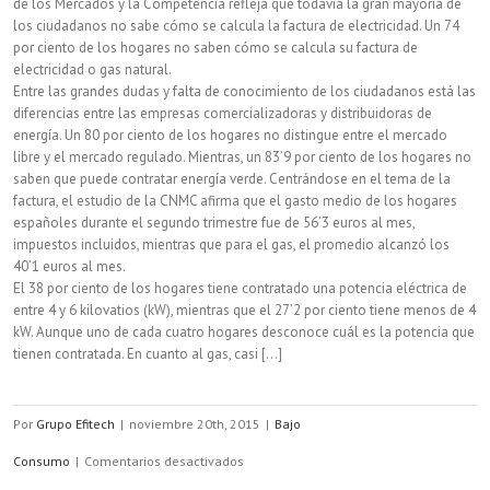
de los Mercados y la Competencia refleja que todavía la gran mayoría de
los ciudadanos no sabe cómo se calcula la factura de electricidad. Un 74
por ciento de los hogares no saben cómo se calcula su factura de
electricidad o gas natural.
Entre las grandes dudas y falta de conocimiento de los ciudadanos está las
diferencias entre las empresas comercializadoras y distribuidoras de
energía. Un 80 por ciento de los hogares no distingue entre el mercado
libre y el mercado regulado. Mientras, un 83’9 por ciento de los hogares no
saben que puede contratar energía verde. Centrándose en el tema de la
factura, el estudio de la CNMC afirma que el gasto medio de los hogares
españoles durante el segundo trimestre fue de 56’3 euros al mes,
impuestos incluidos, mientras que para el gas, el promedio alcanzó los
40’1 euros al mes.
El 38 por ciento de los hogares tiene contratado una potencia eléctrica de
entre 4 y 6 kilovatios (kW), mientras que el 27’2 por ciento tiene menos de 4
kW. Aunque uno de cada cuatro hogares desconoce cuál es la potencia que
tienen contratada. En cuanto al gas, casi [...]
Por
Grupo Efitech
|
noviembre 20th, 2015
|
Bajo
en
Consumo
|
Comentarios desactivados