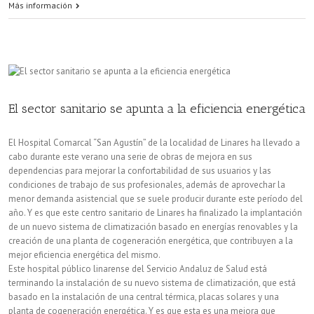
Muchos
Más información
hogares
no
saben
cómo
El sector sanitario se apunta a la eficiencia energética
se
El Hospital Comarcal “San Agustín” de la localidad de Linares ha llevado a
calcula
cabo durante este verano una serie de obras de mejora en sus
dependencias para mejorar la confortabilidad de sus usuarios y las
su
condiciones de trabajo de sus profesionales, además de aprovechar la
factura
menor demanda asistencial que se suele producir durante este período del
año. Y es que este centro sanitario de Linares ha finalizado la implantación
de
de un nuevo sistema de climatización basado en energías renovables y la
creación de una planta de cogeneración energética, que contribuyen a la
la
mejor eficiencia energética del mismo.
luz
Este hospital público linarense del Servicio Andaluz de Salud está
terminando la instalación de su nuevo sistema de climatización, que está
basado en la instalación de una central térmica, placas solares y una
planta de cogeneración energética. Y es que esta es una mejora que