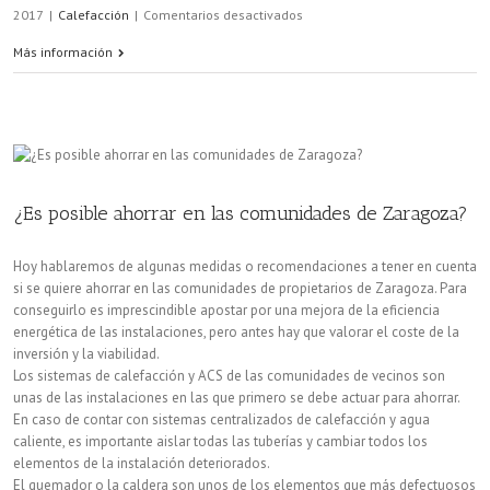
en
2017
|
Calefacción
|
Comentarios desactivados
Este
Más información
otoño
utiliza
la
calefacción
¿Es posible ahorrar en las comunidades de Zaragoza?
en
Hoy hablaremos de algunas medidas o recomendaciones a tener en cuenta
Zaragoza
si se quiere ahorrar en las comunidades de propietarios de Zaragoza. Para
conseguirlo es imprescindible apostar por una mejora de la eficiencia
de
energética de las instalaciones, pero antes hay que valorar el coste de la
forma
inversión y la viabilidad.
Los sistemas de calefacción y ACS de las comunidades de vecinos son
eficiente
unas de las instalaciones en las que primero se debe actuar para ahorrar.
En caso de contar con sistemas centralizados de calefacción y agua
caliente, es importante aislar todas las tuberías y cambiar todos los
elementos de la instalación deteriorados.
El quemador o la caldera son unos de los elementos que más defectuosos