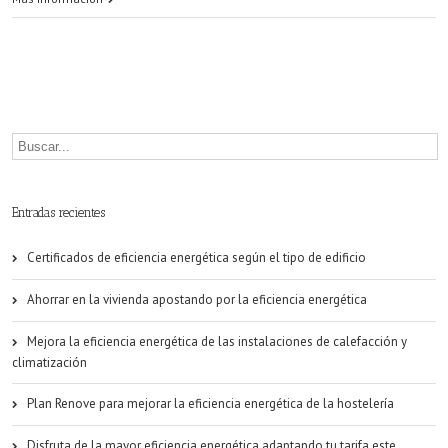
mejorar
la
eficiencia
energética
de
los
Entradas recientes
edificios
Certificados de eficiencia energética según el tipo de edificio
en
Ahorrar en la vivienda apostando por la eficiencia energética
Zaragoza
y
Mejora la eficiencia energética de las instalaciones de calefacción y
climatización
ahorrar
Plan Renove para mejorar la eficiencia energética de la hostelería
energía?
Disfruta de la mayor eficiencia energética adaptando tu tarifa este