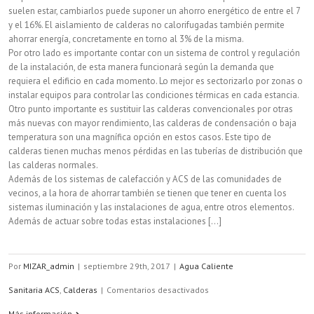
suelen estar, cambiarlos puede suponer un ahorro energético de entre el 7
y el 16%. El aislamiento de calderas no calorifugadas también permite
ahorrar energía, concretamente en torno al 3% de la misma.
Por otro lado es importante contar con un sistema de control y regulación
de la instalación, de esta manera funcionará según la demanda que
requiera el edificio en cada momento. Lo mejor es sectorizarlo por zonas o
instalar equipos para controlar las condiciones térmicas en cada estancia.
Otro punto importante es sustituir las calderas convencionales por otras
más nuevas con mayor rendimiento, las calderas de condensación o baja
temperatura son una magnífica opción en estos casos. Este tipo de
calderas tienen muchas menos pérdidas en las tuberías de distribución que
las calderas normales.
Además de los sistemas de calefacción y ACS de las comunidades de
vecinos, a la hora de ahorrar también se tienen que tener en cuenta los
sistemas iluminación y las instalaciones de agua, entre otros elementos.
Además de actuar sobre todas estas instalaciones [...]
Por
MIZAR_admin
|
septiembre 29th, 2017
|
Agua Caliente
en
Sanitaria ACS
,
Calderas
|
Comentarios desactivados
¿Es
Más información