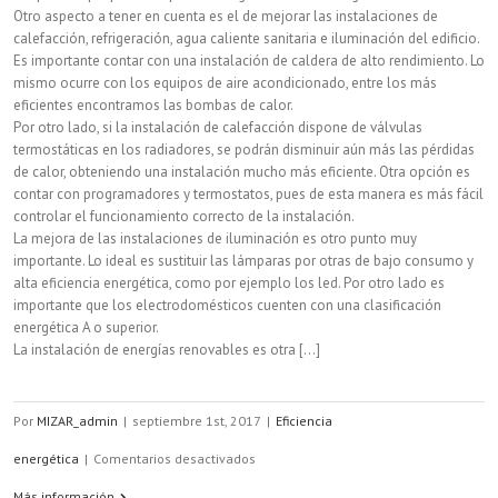
Otro aspecto a tener en cuenta es el de mejorar las instalaciones de
calefacción, refrigeración, agua caliente sanitaria e iluminación del edificio.
Es importante contar con una instalación de caldera de alto rendimiento. Lo
mismo ocurre con los equipos de aire acondicionado, entre los más
eficientes encontramos las bombas de calor.
Por otro lado, si la instalación de calefacción dispone de válvulas
termostáticas en los radiadores, se podrán disminuir aún más las pérdidas
de calor, obteniendo una instalación mucho más eficiente. Otra opción es
contar con programadores y termostatos, pues de esta manera es más fácil
controlar el funcionamiento correcto de la instalación.
La mejora de las instalaciones de iluminación es otro punto muy
importante. Lo ideal es sustituir las lámparas por otras de bajo consumo y
alta eficiencia energética, como por ejemplo los led. Por otro lado es
importante que los electrodomésticos cuenten con una clasificación
energética A o superior.
La instalación de energías renovables es otra [...]
Por
MIZAR_admin
|
septiembre 1st, 2017
|
Eficiencia
en
energética
|
Comentarios desactivados
¿Cómo
Más información