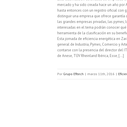
mercado y ha sido creada hace un año por 
hasta entonces con un registro oficial con g
distinguir una empresa que ofrece garantía 
las grandes empresas privadas, las pymes, l
interesadas en el tema podrán conocer qué s
herramienta de la clasificación en su benefi
Esta jornada de eficiencia energética en Za
general de Industria, Pymes, Comercio y Ar
contarse con la presencia del director del
de Anese, TÜV Rheinland Ibérica, Esse, [...]
Por
Grupo Efitech
|
marzo 11th, 2016
|
Efici