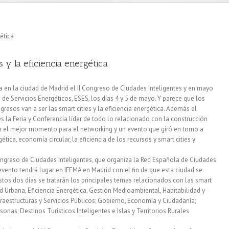
s y la eficiencia energética
ra en la ciudad de Madrid el II Congreso de Ciudades Inteligentes y en mayo
de Servicios Energéticos, ESES, los días 4 y 5 de mayo. Y parece que los
sos van a ser las smart cities y la eficiencia energética. Además el
 la Feria y Conferencia líder de todo lo relacionado con la construcción
er el mejor momento para el networking y un evento que giró en torno a
ética, economía circular, la eficiencia de los recursos y smart cities y
 Congreso de Ciudades Inteligentes, que organiza la Red Española de Ciudades
 evento tendrá lugar en IFEMA en Madrid con el fin de que esta ciudad se
tos dos días se tratarán los principales temas relacionados con las smart
d Urbana, Eficiencia Energética, Gestión Medioambiental, Habitabilidad y
fraestructuras y Servicios Públicos; Gobierno, Economía y Ciudadanía;
sonas; Destinos Turísticos Inteligentes e Islas y Territorios Rurales