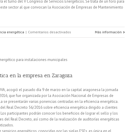
rá el turno del V Congreso de Servicios Energéticos. Se trata de un foro para
n este sector al que convocan la Asociación de Empresas de Mantenimiento
en
encia energética
|
Comentarios desactivados
Más información
Protagonismo
de
las
smart
ética en la empresa en Zaragoza
cities
OVA, acogió el pasado día 9 de marzo en la capital aragonesa la jornada
y
016, que fue organizada por la Asociación Nacional de Empresas de
la se presentarán varias ponencias centradas en la eficiencia energética.
la
del Real Decreto 56/2016 sobre eficiencia energética dirigido a clientes
eficiencia
 Los participantes podrán conocer los beneficios de lograr el sello y los
ades del Real Decreto, así como de la realización de auditorías energéticas
energética
ntizados.
e servicios energéticos, conocidas por las siglas ESEs, es única en el