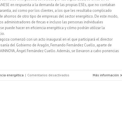
ANESE en respuesta a la demanda de las propias ESEs, que no contaban
arantía, así como por los clientes, a los que les resultaba complicado
de ahorros de otro tipo de empresas del sector energético. De este modo,
os administradores de fincas e incluso las personas individuales
e puede hacer en eficiencia energética y cómo podrán utilizar la
cio.
ragoza comenzó con un acto inaugural en el que participará el director
tesanía del Gobierno de Aragón, Fernando Fernández Cuello, aparte de
 ITAINNOVA, Ángel Fernández Cuello. Además, se llevaron a cabo ponencias
en
encia energética
|
Comentarios desactivados
Más información
Jornada
sobre
eficiencia
energética
en