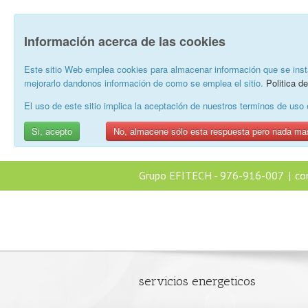
Información acerca de las cookies
Este sitio Web emplea cookies para almacenar información que se inst
mejorarlo dandonos información de como se emplea el sitio.
Politica d
El uso de este sitio implica la aceptación de nuestros terminos de us
Si, acepto
No, almacene sólo esta respuesta pero nada ma
Grupo EFITECH - 976-916-007
|
co
servicios energeticos