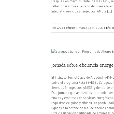
Después, en mayo, durante los días 4 y 5, se
reflexionar sobre el estado del mercado e
Integral y Servicios Energéticos, AMI, la [...]
Por
Grupo Efitech
|
marzo 18th, 2016
|
Efici
Jornada sobre eficiencia energ
El Instituto Tecnológico de Aragón, ITAINN
sobre el programa Ruta EE+ESEs Zaragoza 2
Servicios Energéticos, ANESE, y dentro de el
Esta jornada que analizó las oportunidades 
finales y empresas de servicios energéticos.
requisitos exigidos y difundir las posibilid
ligadas a la obtención real de ahorros gara
Esta clasificación certificada de empresas d