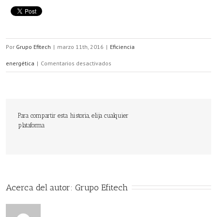
Por
Grupo Efitech
|
marzo 11th, 2016
|
Eficiencia
en
energética
|
Comentarios desactivados
Jornada
sobre
eficiencia
Para compartir esta historia, elija cualquier
plataforma
energética
en
la
empresa
Acerca del autor: 
Grupo Efitech
en
Zaragoza