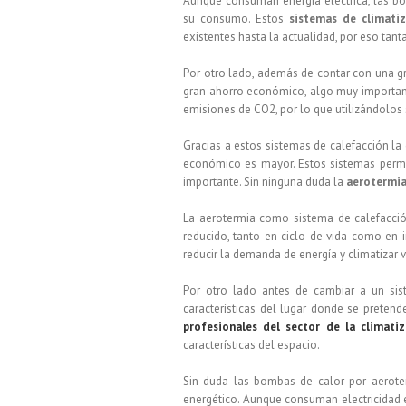
Aunque consuman energía eléctrica, las b
su consumo. Estos
sistemas de climati
existentes hasta la actualidad, por eso tant
Por otro lado, además de contar con una 
gran ahorro económico, algo muy important
emisiones de CO2, por lo que utilizándolos
Gracias a estos sistemas de calefacción l
económico es mayor. Estos sistemas perm
importante. Sin ninguna duda la
aerotermi
La aerotermia como sistema de calefacció
reducido, tanto en ciclo de vida como en
reducir la demanda de energía y climatizar v
Por otro lado antes de cambiar a un sis
características del lugar donde se pretend
profesionales del sector de la climati
características del espacio.
Sin duda las bombas de calor por aerot
energético. Aunque consuman electricidad