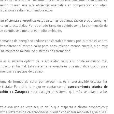
ombas de calor son un sistema muy eficiente energéticamente en cuanto a
zación
poseen una alta eficiencia energética en comparación con otros
as personas están recurriendo a ellos.
gran
eficiencia energética
, estos sistemas de climatización proporcionan un
e en la actualidad. Por otro lado también contribuyen a la disminución de
 se contribuye a mejorar el medio ambiente.
a demanda de energía se reduce considerablemente y por lo tanto el ahorro
iten obtener el mismo calor pero consumiendo menos energía, algo muy
a
ha mejorado mucho los sistemas de calefacción.
n es el sistema óptimo de la actualidad, ya que su coste es mucho más
 impacto ambiental. Este
sistema renovable
es una magnífica opción para
iviendas y espacios de trabajo.
tema de bomba de calor por aerotermia, es imprescindible estudiar las
e instalar. Para ello lo mejor es contar con el
asesoramiento técnico de
zación de Zaragoza
para escoger el sistema que más se adapte a las
ermia son una apuesta segura en lo que respecta a ahorro económico y
 estos
sistemas de calefacción
se pueden considerar renovables, ya que el