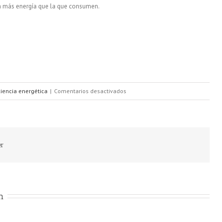
n más energía que la que consumen.
en
ciencia energética
|
Comentarios desactivados
Bombas
de
calor
er
por
aerotermia
en
n
España