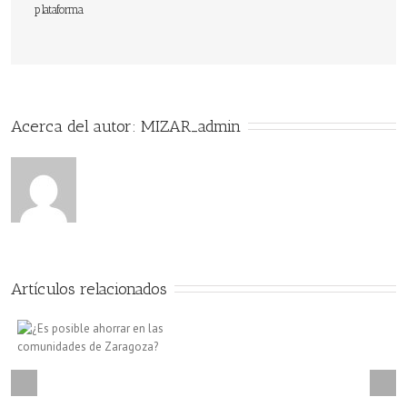
plataforma
ahorra
energía
con
una
Acerca del autor: 
MIZAR_admin
caldera
más
eficiente
Artículos relacionados