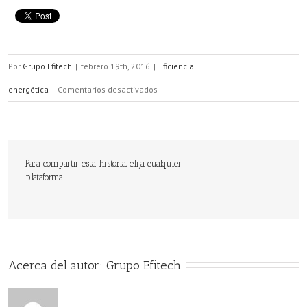
Por
Grupo Efitech
|
febrero 19th, 2016
|
Eficiencia
en
energética
|
Comentarios desactivados
La
rehabilitación
de
Para compartir esta historia, elija cualquier
plataforma
edificios
como
solución
a
Acerca del autor: 
Grupo Efitech
la
pobreza