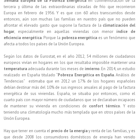
Semana Europea de la Pobreza Energética
en conmemoración de la
tercera y última de las extraordinarias oleadas de frío que recorrieron
Europa en febrero de 1956. Y es que con 60 años transcurridos desde
entonces, aún son muchas las familias en nuestro país que no pueden
afrontar el elevado gasto que supone la factura de la
climatización del
hogar
, especialmente en aquellas viviendas con menor
índice de
eficiencia energética
. Porque la
pobreza energética
es un fenómeno que
afecta a todos los países de la Unión Europea.
Según los datos de Eurostat, en el año 2012, 54 millones de ciudadanos
europeos vivían en hogares en los que resultaba imposible mantener una
temperatura
adecuada durante los meses de
invierno
. En 2014, un estudio
realizado en España titulado “
Pobreza Energética en España
. Análisis de
Tendencias” estimaba que en 2012 un 17% de los hogares españoles
debían destinar más del 10% de sus ingresos anuales al pago de la factura
energética de sus viviendas. España, se situaba por entonces, como el
cuarto país con mayor número de ciudadanos que se declaraban incapaces
de mantener su vivienda en condiciones de
confort térmico
. Y esto
teniendo una climatología mucho más templada que en otros países de la
Unión Europea.
Hay que tener en cuenta el
precio de la energía
y renta de las familias, y es
que desde 2008 los consumidores domésticos de energía han venido