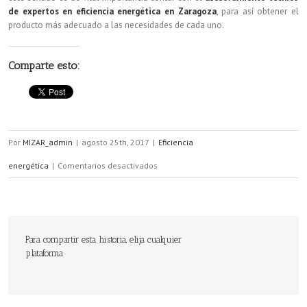
de expertos en eficiencia energética en Zaragoza
, para así obtener el
producto más adecuado a las necesidades de cada uno.
Comparte esto:
Por
MIZAR_admin
|
agosto 25th, 2017
|
Eficiencia
en
energética
|
Comentarios desactivados
Nuevo
etiquetado
energético
Para compartir esta historia, elija cualquier
plataforma
para
mejorar
la