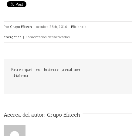
Por
Grupo Efitech
|
octubre 28th, 2016
|
Eficiencia
en
energética
|
Comentarios desactivados
¿Cómo
ahorrar
energía
Para compartir esta historia, elija cualquier
plataforma
en
nuestro
hogar?
Acerca del autor: 
Grupo Efitech