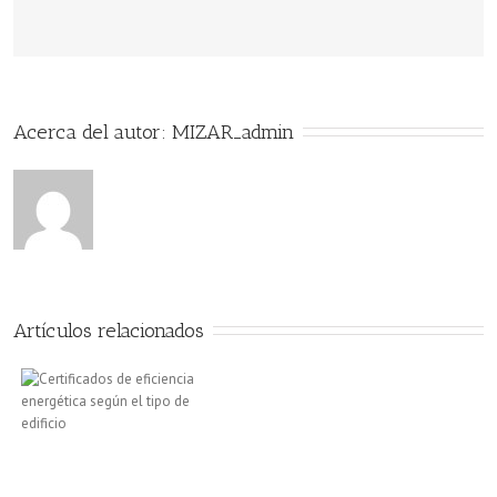
de
2018
fue
Acerca del autor: 
MIZAR_admin
el
Día
Mundial
de
la
Artículos relacionados
Eficiencia
Energética