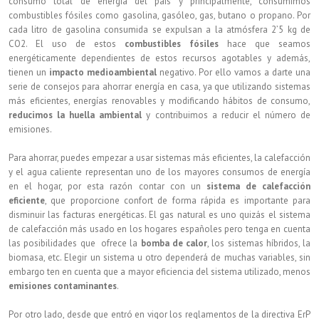
consumo total de energía del país y principalmente, consumimos
combustibles fósiles como gasolina, gasóleo, gas, butano o propano. Por
cada litro de gasolina consumida se expulsan a la atmósfera 2’5 kg de
CO2. El uso de estos
combustibles fósiles
hace que seamos
energéticamente dependientes de estos recursos agotables y además,
tienen un
impacto medioambiental
negativo. Por ello vamos a darte una
serie de consejos para ahorrar energía en casa, ya que utilizando sistemas
más eficientes, energías renovables y modificando hábitos de consumo,
reducimos la huella ambiental
y contribuimos a reducir el número de
emisiones.
Para ahorrar, puedes empezar a usar sistemas más eficientes, la calefacción
y el agua caliente representan uno de los mayores consumos de energía
en el hogar, por esta razón contar con un
sistema de calefacción
eficiente
, que proporcione confort de forma rápida es importante para
disminuir las facturas energéticas. El gas natural es uno quizás el sistema
de calefacción más usado en los hogares españoles pero tenga en cuenta
las posibilidades que ofrece la
bomba de calor
, los sistemas híbridos, la
biomasa, etc. Elegir un sistema u otro dependerá de muchas variables, sin
embargo ten en cuenta que a mayor eficiencia del sistema utilizado, menos
emisiones contaminantes
.
Por otro lado, desde que entró en vigor los reglamentos de la directiva ErP