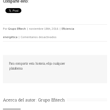
Comparte esto:
Por
Grupo Efitech
|
noviembre 18th, 2016
|
Eficiencia
en
energética
|
Comentarios desactivados
Medidas
para
mejorar
Para compartir esta historia, elija cualquier
plataforma
nuestra
eficiencia
energética
en
Acerca del autor: 
Grupo Efitech
casa