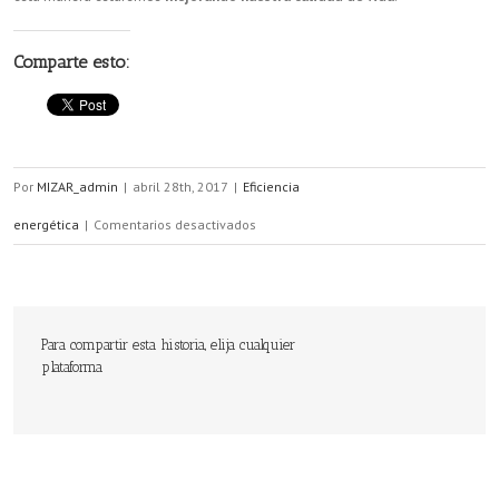
Comparte esto:
Por
MIZAR_admin
|
abril 28th, 2017
|
Eficiencia
en
energética
|
Comentarios desactivados
Objetivos
climáticos:
más
Para compartir esta historia, elija cualquier
plataforma
renovables
y
eficiencia
energética