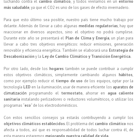
luchando contra el
cambio climático
, y todos viviríamos en un
entorno
más saludable
, ya que el CO2 es uno de los gases de efecto invernadero.
Para que esto último sea posible, nuestro país tiene mucho trabajo por
delante. Además de llevar a cabo algunas
medidas regulatorias
, hay que
reaccionar en diversos aspectos, sino el objetivo no podrá cumplirse.
Durante este año se presentará el
Plan de Clima y Energía
, un plan para
llevar a cabo tres objetivos energéticos: reducir emisiones, generación
renovable y eficiencia energética. También se elaborará una
Estrategia de
Descabonización
y la
Ley de Cambio Climático y Transición Energética.
Por otro lado, desde los
hogares
también se puede contribuir a cumplir
estos objetivos climáticos, simplemente cambiando algunos
hábitos
,
como por ejemplo reducir el
tiempo de uso
de los equipos, optar por la
tecnología
LED
en la iluminación, usar de manera eficiente los
aparatos de
climatización
programando el
termostato
, ahorrar en
agua caliente
sanitaria
instalando perlizadores o reductores volumétricos, o utilizar los
programas “
eco
” de los electrodomésticos.
Con estos sencillos consejos ya estarás contribuyendo a cumplir los
objetivos climáticos establecidos
. El problema del
cambio climático
nos
afecta a todos, así que es responsabilidad de todos luchar contra él, de
esta manera estaremos
mejorando nuestra calidad de vida
.