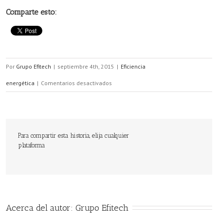
Comparte esto:
Por
Grupo Efitech
|
septiembre 4th, 2015
|
Eficiencia
en
energética
|
Comentarios desactivados
Nueva
convocatoria
de
Para compartir esta historia, elija cualquier
plataforma
Premios
a
la
Eficiencia
Acerca del autor: 
Grupo Efitech
Energética