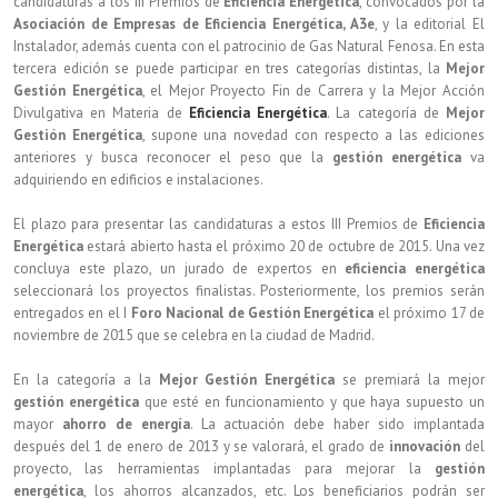
candidaturas a los III Premios de
Eficiencia Energética
, convocados por la
Asociación de Empresas de Eficiencia Energética, A3e
, y la editorial El
Instalador, además cuenta con el patrocinio de Gas Natural Fenosa. En esta
tercera edición se puede participar en tres categorías distintas, la
Mejor
Gestión Energética
, el Mejor Proyecto Fin de Carrera y la Mejor Acción
Divulgativa en Materia de
Eficiencia Energética
. La categoría de
Mejor
Gestión Energética
, supone una novedad con respecto a las ediciones
anteriores y busca reconocer el peso que la
gestión energética
va
adquiriendo en edificios e instalaciones.
El plazo para presentar las candidaturas a estos III Premios de
Eficiencia
Energética
estará abierto hasta el próximo 20 de octubre de 2015. Una vez
concluya este plazo, un jurado de expertos en
eficiencia energética
seleccionará los proyectos finalistas. Posteriormente, los premios serán
entregados en el I
Foro Nacional de Gestión Energética
el próximo 17 de
noviembre de 2015 que se celebra en la ciudad de Madrid.
En la categoría a la
Mejor Gestión Energética
se premiará la mejor
gestión energética
que esté en funcionamiento y que haya supuesto un
mayor
ahorro de energía
. La actuación debe haber sido implantada
después del 1 de enero de 2013 y se valorará, el grado de
innovación
del
proyecto, las herramientas implantadas para mejorar la
gestión
energética
, los ahorros alcanzados, etc. Los beneficiarios podrán ser