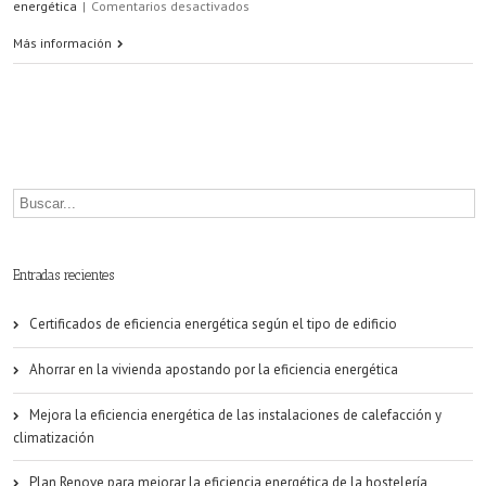
en
energética
|
Comentarios desactivados
¿Cómo
Más información
ahorrar
energía
en
nuestro
hogar?
Entradas recientes
Certificados de eficiencia energética según el tipo de edificio
Ahorrar en la vivienda apostando por la eficiencia energética
Mejora la eficiencia energética de las instalaciones de calefacción y
climatización
Plan Renove para mejorar la eficiencia energética de la hostelería