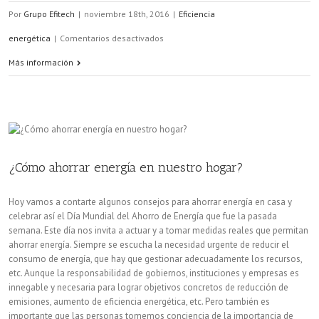
Por
Grupo Efitech
|
noviembre 18th, 2016
|
Eficiencia
en
energética
|
Comentarios desactivados
Medidas
Más información
para
mejorar
nuestra
eficiencia
¿Cómo ahorrar energía en nuestro hogar?
energética
Hoy vamos a contarte algunos consejos para ahorrar energía en casa y
en
celebrar así el Día Mundial del Ahorro de Energía que fue la pasada
semana. Este día nos invita a actuar y a tomar medidas reales que permitan
casa
ahorrar energía. Siempre se escucha la necesidad urgente de reducir el
consumo de energía, que hay que gestionar adecuadamente los recursos,
etc. Aunque la responsabilidad de gobiernos, instituciones y empresas es
innegable y necesaria para lograr objetivos concretos de reducción de
emisiones, aumento de eficiencia energética, etc. Pero también es
importante que las personas tomemos conciencia de la importancia de