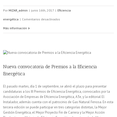
Por
MIZAR_admin
|
junio 16th, 2017
|
Eficiencia
en
energética
|
Comentarios desactivados
Casi
Más información
la
mitad
del
consumo
Nueva convocatoria de Premios a la Eficiencia
energético
Energética
de
El pasado martes, día 1 de septiembre, se abrió el plazo para presentar
España
candidaturas a los III Premios de Eficiencia Energética, convocados por la
Asociación de Empresas de Eficiencia Energética, A3e, y la editorial El
lo
Instalador, además cuenta con el patrocinio de Gas Natural Fenosa. En esta
tercera edición se puede participar en tres categorías distintas, la Mejor
generan
Gestión Energética, el Mejor Proyecto Fin de Carrera y la Mejor Acción
los