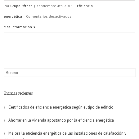
Por
Grupo Efitech
|
septiembre 4th, 2015
|
Eficiencia
en
energética
|
Comentarios desactivados
Nueva
Más información
convocatoria
de
Premios
a
la
Eficiencia
Entradas recientes
Energética
Certificados de eficiencia energética según el tipo de edificio
Ahorrar en la vivienda apostando por la eficiencia energética
Mejora la eficiencia energética de las instalaciones de calefacción y