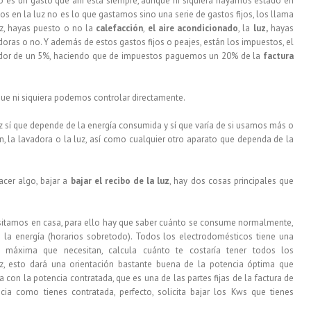
 es un gasto que ahí está siempre, aunque ni siquiera hayamos estado en
 en la luz no es lo que gastamos sino una serie de gastos fijos, los llama
uz, hayas puesto o no la
calefacción
,
el aire acondicionado
, la
luz,
hayas
oras o no. Y además de estos gastos fijos o peajes, están los impuestos, el
dedor de un 5%, haciendo que de impuestos paguemos un 20% de la
factura
ue ni siquiera podemos controlar directamente.
uz sí que depende de la energía consumida y sí que varía de si usamos más o
n, la lavadora o la luz, así como cualquier otro aparato que dependa de la
cer algo, bajar a
bajar el recibo de la luz
, hay dos cosas principales que
itamos en casa, para ello hay que saber cuánto se consume normalmente,
e la energía (horarios sobretodo). Todos los electrodomésticos tiene una
 máxima que necesitan, calcula cuánto te costaría tener todos los
z, esto dará una orientación bastante buena de la potencia óptima que
 con la potencia contratada, que es una de las partes fijas de la factura de
ncia como tienes contratada, perfecto, solicita bajar los Kws que tienes