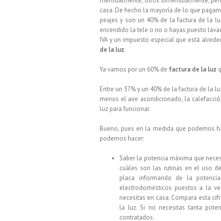
mensualmente, otros bimensualmente, pero
casa. De hecho la mayoría de lo que pagamos
peajes y son un 40% de la factura de la l
encendido la tele o no o hayas puesto lavad
IVA y un impuesto especial que está alre
de la luz
.
Ya vamos por un 60% de
factura de la luz
q
Entre un 37% y un 40% de la factura de la l
menos el aire acondicionado, la calefacció
luz para funcionar.
Bueno, pues en la medida que podemos ha
podemos hacer:
Saber la potencia máxima que neces
cuáles son las rutinas en el uso d
placa informando de la potencia
electrodomésticos puestos a la ve
necesitas en casa. Compara esta cifra
la luz. Si no necesitas tanta pote
contratados.