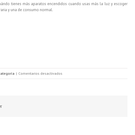
cuándo tienes más aparatos encendidos cuando usas más la luz y escoger
oraria y una de consumo normal.
en
categoría
|
Comentarios desactivados
¿La
factura
de
er
la
luz
te