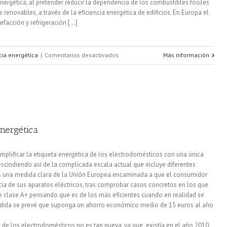
 energética, al pretender reducir la dependencia de los combustibles fósiles
enovables, a través de la eficiencia energética de edificios. En Europa el
acción y refrigeración [...]
en
cia energética
|
Comentarios desactivados
Más información
Un
80%
de
potencial
energética
de
plificar la etiqueta energética de los electrodomésticos con una única
ahorro
 prescindiendo así de la complicada escala actual que incluye diferentes
es una medida clara de la Unión Europea encaminada a que el consumidor
de
ncia de sus aparatos eléctricos, tras comprobar casos concretos en los que
energía
e clase A+ pensando que es de los más eficientes cuando en realidad se
a medida se prevé que suponga un ahorro económico medio de 15 euros al año
ca de los electrodomésticos no es tan nueva, ya que existía en el año 2010.