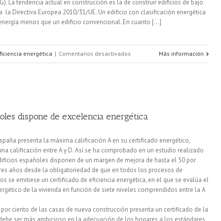
). La tendencia actual en construcción es la de construir edificios de bajo
la Directiva Europea 2010/31/UE. Un edificio con clasificación energética
nergía menos que un edificio convencional. En cuanto [...]
en
ficiencia energética
|
Comentarios desactivados
Más información
¿Cómo
mejoramos
la
ñoles dispone de excelencia energética
eficiencia
energética
spaña presenta la máxima calificación A en su certificado energético,
una calificación entre A y D. Así se ha comprobado en un estudio realizado
en
edificios españoles disponen de un margen de mejora de hasta el 50 por
tres años desde la obligatoriedad de que en todos los procesos de
edificios?
os se emitiese un certificado de eficiencia energética, en el que se evalúa el
gético de la vivienda en función de siete niveles comprendidos entre la A
 por ciento de las casas de nueva construcción presenta un certificado de la
ís debe ser más ambicioso en la adecuación de los hogares a los estándares