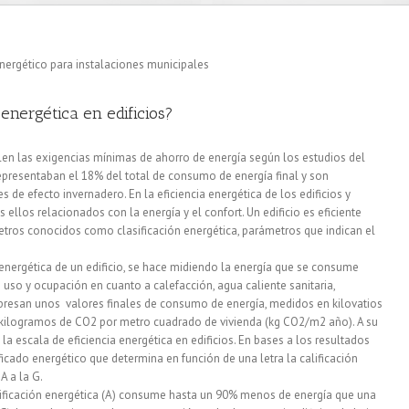
energética en edificios?
en las exigencias mínimas de ahorro de energía según los estudios del
presentaban el 18% del total de consumo de energía final y son
 de efecto invernadero. En la eficiencia energética de los edificios y
 ellos relacionados con la energía y el confort. Un edificio es eficiente
tros conocidos como clasificación energética, parámetros que indican el
energética de un edificio, se hace midiendo la energía que se consume
uso y ocupación en cuanto a calefacción, agua caliente sanitaria,
expresan unos valores finales de consumo de energía, medidos en kilovatios
ilogramos de CO2 por metro cuadrado de vivienda (kg CO2/m2 año). A su
la escala de eficiencia energética en edificios. En bases a los resultados
ificado energético que determina en función de una letra la calificación
A a la G.
asificación energética (A) consume hasta un 90% menos de energía que una