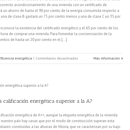
l correcto acondicionamiento de una vivienda con un certificado de
irá un ahorro de hasta el 90 por ciento de la energía consumida respecto a
 una de clase B gastará un 75 por ciento menos y una de clase C un 35 por
onoce la existencia del certificado energético y el 65 por ciento de los
 hora de comprar una vivienda. Para fomentar la concienciación de la
ntos de hasta un 20 por ciento en el [...]
en
Eficiencia energética
|
Comentarios desactivados
Más información
Sólo
el
1%
de
calificación energética superior a la A?
los
ficación energética de A++, aunque la etiqueta energética de la vivienda
hogares
n nuestro país hay casas que por el modo de construcción superan esta
miliares construidas a las afueras de Vitoria, que se caracterizan por su bajo
españoles