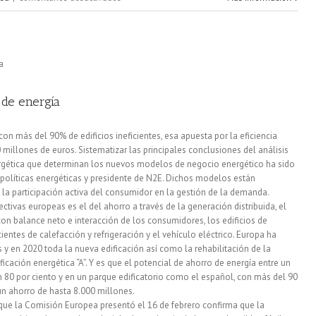
Si
se
sustituye
la
 de energía
energía
on más del 90% de edificios ineficientes, esa apuesta por la eficiencia
convencional
millones de euros. Sistematizar las principales conclusiones del análisis
nergética que determinan los nuevos modelos de negocio energético ha sido
por
n políticas energéticas y presidente de N2E. Dichos modelos están
la
a la participación activa del consumidor en la gestión de la demanda.
ctivas europeas es el del ahorro a través de la generación distribuida, el
biomasa
on balance neto e interacción de los consumidores, los edificios de
ientes de calefacción y refrigeración y el vehículo eléctrico. Europa ha
 y en 2020 toda la nueva edificación así como la rehabilitación de la
ificación energética “A”. Y es que el potencial de ahorro de energía entre un
un 80 por ciento y en un parque edificatorio como el español, con más del 90
 un ahorro de hasta 8.000 millones.
n que la Comisión Europea presentó el 16 de febrero confirma que la