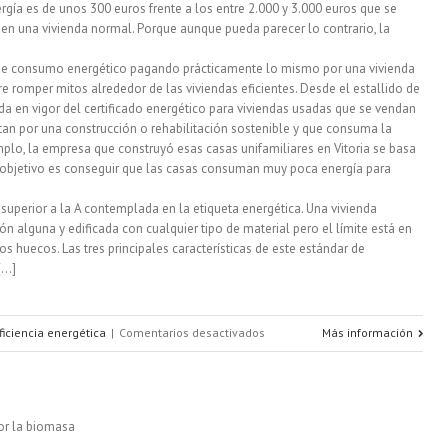
gía es de unos 300 euros frente a los entre 2.000 y 3.000 euros que se
dispone
en una vivienda normal. Porque aunque pueda parecer lo contrario, la
de
 de consumo energético pagando prácticamente lo mismo por una vivienda
e romper mitos alrededor de las viviendas eficientes. Desde el estallido de
excelencia
rada en vigor del certificado energético para viviendas usadas que se vendan
energética
tan por una construcción o rehabilitación sostenible y que consuma la
plo, la empresa que construyó esas casas unifamiliares en Vitoria se basa
 objetivo es conseguir que las casas consuman muy poca energía para
 superior a la A contemplada en la etiqueta energética. Una vivienda
ón alguna y edificada con cualquier tipo de material pero el límite está en
s huecos. Las tres principales características de este estándar de
..]
en
ficiencia energética
|
Comentarios desactivados
Más información
¿Cómo
es
una