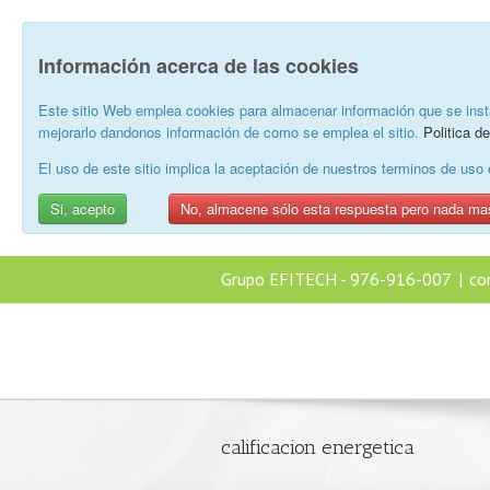
Información acerca de las cookies
Este sitio Web emplea cookies para almacenar información que se inst
mejorarlo dandonos información de como se emplea el sitio.
Politica d
El uso de este sitio implica la aceptación de nuestros terminos de us
Si, acepto
No, almacene sólo esta respuesta pero nada ma
Grupo EFITECH - 976-916-007
|
co
calificacion energetica