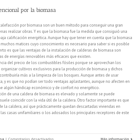
vivienda
encional por la biomasa
con
 calefacción por biomasa son un buen método para conseguir una gran
una
penas realizar obras. Y es que la biomasa fue la medida que consiguió una
 baja calificación energética. Aunque hay que tener en cuenta que la biomasa
calificación
ay muchos matices cuyo conocimiento es necesario para saber si es posible
energética
cierto es que las ventajas de la instalación de calderas de biomasa son
s de energías renovables más eficaces que existen.
superior
ncia del precio de los combustibles fósiles porque se aprovechan los
n organizar cultivos exclusivos para la producción de biomasa y dichos
a
y contribuiría más a la limpieza de los bosques. Aunque antes de usar
la
a, y es que no podían ser todo ventajas aplastantes, aunque no afecten en
one algún hándicap económico y de confort no energético.
A?
talación de una caldera de biomasa es elevado y solamente se puede
uele coincidir con la vida útil de la caldera. Otro factor importante es que
e la caldera, así que prácticamente quedan descartadas viviendas en
 las casas unifamiliares o los adosados los principales receptores de este
en
sa
|
Comentarios desactivados
Más información