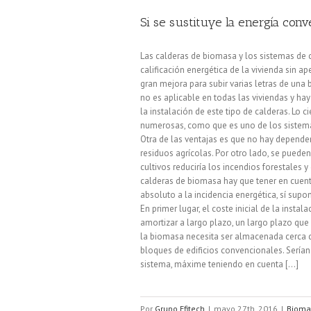
Si se sustituye la energía conv
Las calderas de biomasa y los sistemas de
calificación energética de la vivienda sin a
gran mejora para subir varias letras de una
no es aplicable en todas las viviendas y h
la instalación de este tipo de calderas. Lo 
numerosas, como que es uno de los sistema
Otra de las ventajas es que no hay depende
residuos agrícolas. Por otro lado, se puede
cultivos reduciría los incendios forestales 
calderas de biomasa hay que tener en cuent
absoluto a la incidencia energética, sí sup
En primer lugar, el coste inicial de la ins
amortizar a largo plazo, un largo plazo que s
la biomasa necesita ser almacenada cerca d
bloques de edificios convencionales. Serían
sistema, máxime teniendo en cuenta [...]
Por
Grupo Efitech
|
mayo 27th, 2016
|
Bioma