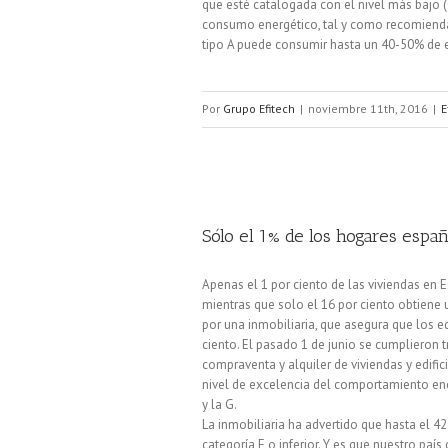
que esté catalogada con el nivel más bajo (G
consumo energético, tal y como recomienda 
tipo A puede consumir hasta un 40-50% de e
Por
Grupo Efitech
|
noviembre 11th, 2016
|
E
Sólo el 1% de los hogares espa
Apenas el 1 por ciento de las viviendas en E
mientras que solo el 16 por ciento obtiene 
por una inmobiliaria, que asegura que los 
ciento. El pasado 1 de junio se cumplieron 
compraventa y alquiler de viviendas y edifici
nivel de excelencia del comportamiento ener
y la G.
La inmobiliaria ha advertido que hasta el 42
categoría E o inferior. Y es que nuestro pa