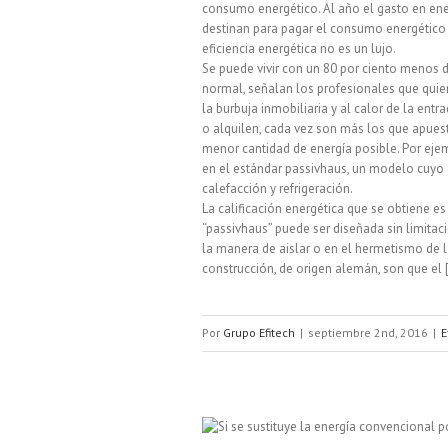
consumo energético. Al año el gasto en ener
destinan para pagar el consumo energético 
eficiencia energética no es un lujo.
Se puede vivir con un 80 por ciento menos
normal, señalan los profesionales que quier
la burbuja inmobiliaria y al calor de la ent
o alquilen, cada vez son más los que apues
menor cantidad de energía posible. Por ejem
en el estándar passivhaus, un modelo cuyo
calefacción y refrigeración.
La calificación energética que se obtiene es
“passivhaus” puede ser diseñada sin limitaci
la manera de aislar o en el hermetismo de lo
construcción, de origen alemán, son que el [.
Por
Grupo Efitech
|
septiembre 2nd, 2016
|
E