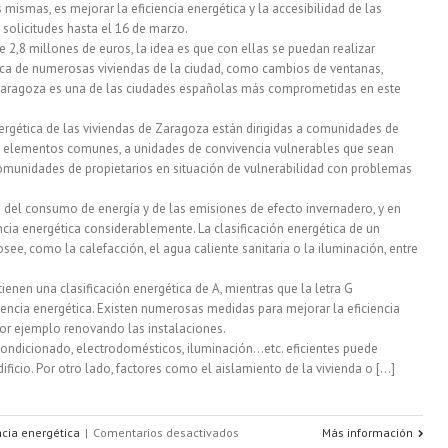
ismas, es mejorar la eficiencia energética y la accesibilidad de las
solicitudes hasta el 16 de marzo.
de
2,8 millones de euros, la idea es que con ellas se puedan realizar
mayor
tica de numerosas viviendas de la ciudad, como cambios de ventanas,
. Zaragoza es una de las ciudades españolas más comprometidas en este
eficiencia
nergética de las viviendas de Zaragoza están dirigidas a comunidades de
energética
en elementos comunes, a unidades de convivencia vulnerables que sean
del
omunidades de propietarios en situación de vulnerabilidad con problemas
mundo
e del consumo de energía y de las emisiones de efecto invernadero, y en
cia energética considerablemente. La clasificación energética de un
see, como la calefacción, el agua caliente sanitaria o la iluminación, entre
ienen una clasificación energética de A, mientras que la letra G
iencia energética. Existen numerosas medidas para mejorar la eficiencia
por ejemplo renovando las instalaciones.
acondicionado, electrodomésticos, iluminación…etc. eficientes puede
ficio. Por otro lado, factores como el aislamiento de la vivienda o [...]
en
ncia energética
|
Comentarios desactivados
Más información