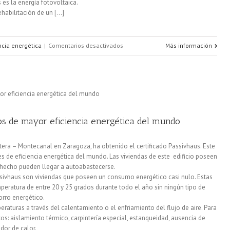
 es la energía fotovoltaica.
habilitación de un [...]
en
encia energética
|
Comentarios desactivados
Más información
Ahorra
apostando
por
un
los de mayor eficiencia energética del mundo
edificio
artera – Montecanal en Zaragoza, ha obtenido el certificado Passivhaus. Este
eficiente
s de eficiencia energética del mundo. Las viviendas de este edificio poseen
 hecho pueden llegar a autoabastecerse.
en
assivhaus son viviendas que poseen un consumo energético casi nulo. Estas
Zaragoza
eratura de entre 20 y 25 grados durante todo el año sin ningún tipo de
orro energético.
raturas a través del calentamiento o el enfriamiento del flujo de aire. Para
cos: aislamiento térmico, carpintería especial, estanqueidad, ausencia de
dor de calor.