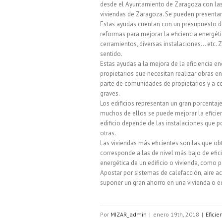
desde el Ayuntamiento de Zaragoza con las m
viviendas de Zaragoza. Se pueden presentar 
Estas ayudas cuentan con un presupuesto de 
reformas para mejorar la eficiencia energé
cerramientos, diversas instalaciones… etc
sentido.
Estas ayudas a la mejora de la eficiencia e
propietarios que necesitan realizar obras 
parte de comunidades de propietarios y a c
graves.
Los edificios representan un gran porcentaj
muchos de ellos se puede mejorar la eficien
edificio depende de las instalaciones que po
otras.
Las viviendas más eficientes son las que obt
corresponde a las de nivel más bajo de efic
energética de un edificio o vivienda, como 
Apostar por sistemas de calefacción, aire 
suponer un gran ahorro en una vivienda o edi
Por
MIZAR_admin
|
enero 19th, 2018
|
Eficie