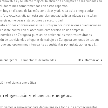
s renovables y se intente mejorar la eficiencia energética de las ciudades en
eficiente
s ciudades más comprometidas con estos aspectos.
 hoy en día, una de las más conocidas y utilizada es la energía solar.
fotovoltaicas utilizan esta energía renovable. Estas placas se instalan
ergía numerosas instalaciones de electricidad.
instalaciones convencionales se sustituyan por instalaciones que funcionen
spensable contar con el asesoramiento técnico de una empresa
renovables de Zaragoza, pues así se obtienen los mejores resultados.
ión de las viviendas o lugares de trabajo de Zaragoza son unas de las que
ue una opción muy interesante es sustituirlas por instalaciones que [...]
en
cia energética
|
Comentarios desactivados
Más información
Aragón
sigue
apostando
por
 refrigeración y eficiencia energética
las
ivo vamos a aprovechar para dar un repaso a todos los acontecimientos