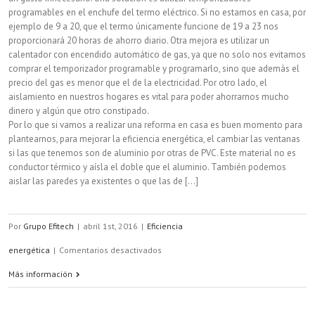
programables en el enchufe del termo eléctrico. Si no estamos en casa, por
ejemplo de 9 a 20, que el termo únicamente funcione de 19 a 23 nos
proporcionará 20 horas de ahorro diario. Otra mejora es utilizar un
calentador con encendido automático de gas, ya que no solo nos evitamos
comprar el temporizador programable y programarlo, sino que además el
precio del gas es menor que el de la electricidad. Por otro lado, el
aislamiento en nuestros hogares es vital para poder ahorrarnos mucho
dinero y algún que otro constipado.
Por lo que si vamos a realizar una reforma en casa es buen momento para
plantearnos, para mejorar la eficiencia energética, el cambiar las ventanas
si las que tenemos son de aluminio por otras de PVC. Este material no es
conductor térmico y aísla el doble que el aluminio. También podemos
aislar las paredes ya existentes o que las de [...]
Por
Grupo Efitech
|
abril 1st, 2016
|
Eficiencia
en
energética
|
Comentarios desactivados
Consejos
Más información
para