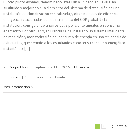
El otro piloto español, denominado HVACLab y ubicado en Sevilla, ha
sustituido y mejorado el aislamiento del sistema de distribución en una
instalación de climatización centralizada, y otras medidas de eficiencia
energética relacionadas con el incremento del COP global de la
instalación, consiguiendo ahorros del 8 por ciento anuales en consumo
energético. Por otro lado, en Francia se ha instalado un sistema inteligente
de medición y monitorización del consumo de energía en una residencia de
estudiantes, que permite a los estudiantes conocer su consumo energético
instantáneo, [...]
Por
Grupo Efitech
|
septiembre 11th, 2015
|
Eficiencia
en
energética
|
Comentarios desactivados
Nuevas
Más información
soluciones
para
mejorar
Siguiente
la
1
2