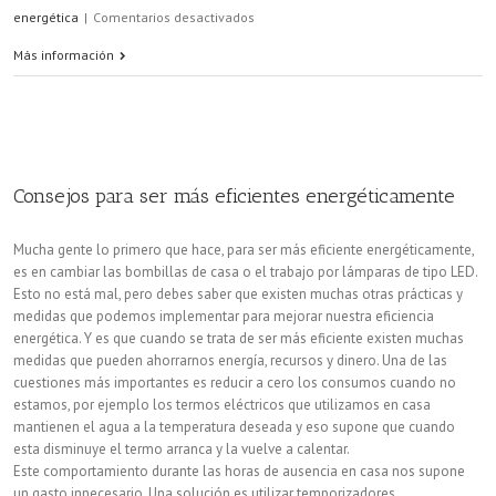
en
energética
|
Comentarios desactivados
Zaragoza
Más información
ahorra
1’5
millones
Consejos para ser más eficientes energéticamente
en
energía
Mucha gente lo primero que hace, para ser más eficiente energéticamente,
es en cambiar las bombillas de casa o el trabajo por lámparas de tipo LED.
Esto no está mal, pero debes saber que existen muchas otras prácticas y
medidas que podemos implementar para mejorar nuestra eficiencia
energética. Y es que cuando se trata de ser más eficiente existen muchas
medidas que pueden ahorrarnos energía, recursos y dinero. Una de las
cuestiones más importantes es reducir a cero los consumos cuando no
estamos, por ejemplo los termos eléctricos que utilizamos en casa
mantienen el agua a la temperatura deseada y eso supone que cuando
esta disminuye el termo arranca y la vuelve a calentar.
Este comportamiento durante las horas de ausencia en casa nos supone
un gasto innecesario. Una solución es utilizar temporizadores