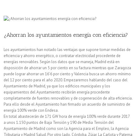
con
consejos
para
ahorrar
¿Ahorran los ayuntamientos energía con eficiencia?
hasta
Los ayuntamientos han notado las ventajas que supone tomar medidas de
un
eficiencia y ahorro energético, o contratar electricidad procedente de
energías renovables. Según los datos que se maneja, Madrid está en
10%
disposición de ahorrar un 5 por ciento en su factura mientras que Zaragoza
en
puede lograr ahorrar un 16’6 por ciento y Valencia busca un ahorro mínimo
del 12 por ciento para el año 2020. Empezaremos hablando del caso del
la
Ayuntamiento de Madrid, ya que los edificios municipales y los
equipamientos del Ayuntamiento recibirán energía procedente
factura
completamente de fuentes renovables y de cogeneración de alta eficiencia.
de
Para ello desde el Ayuntamiento han firmado un acuerdo de suministro de
energía 100% verde con Endesa.
la
En total abastecerán de 171 GW hora de energía 100% verde durante 2017
a unos 1.150 puntos de Baja Tensión y 190 de Media Tensión del
luz
Ayuntamiento de Madrid como son la Agencia para el Empleo, la Agencia
Tributaria y Madrid Salud. Por otro lado, Córdoba, Zújar, La Carlota y Paterna