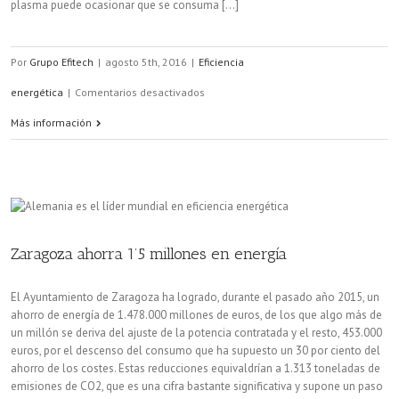
plasma puede ocasionar que se consuma [...]
Por
Grupo Efitech
|
agosto 5th, 2016
|
Eficiencia
en
energética
|
Comentarios desactivados
Trucos
Más información
para
ahorrar
casi
un
Zaragoza ahorra 1’5 millones en energía
30%
El Ayuntamiento de Zaragoza ha logrado, durante el pasado año 2015, un
en
ahorro de energía de 1.478.000 millones de euros, de los que algo más de
un millón se deriva del ajuste de la potencia contratada y el resto, 453.000
la
euros, por el descenso del consumo que ha supuesto un 30 por ciento del
factura
ahorro de los costes. Estas reducciones equivaldrían a 1.313 toneladas de
emisiones de CO2, que es una cifra bastante significativa y supone un paso
de