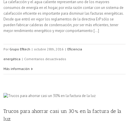
La calefacción y el agua caliente representan uno de los mayores
consumos de energía en el hogar, por esta razón contar con un sistema de
calefacción eficiente es importante para disminuir las facturas energéticas.
Desde que entró en vigor los reglamentos de la directiva ErP sólo se
pueden fabricar calderas de condensación, por ser más eficientes, tener
mejor rendimiento energético y mejor comportamiento [...]
Por
Grupo Efitech
|
octubre 28th, 2016
|
Eficiencia
en
energética
|
Comentarios desactivados
¿Cómo
Más información
ahorrar
energía
en
nuestro
Trucos para ahorrar casi un 30% en la factura de la
hogar?
luz