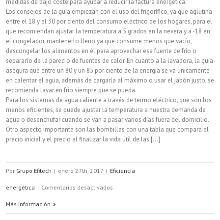
medidas de bajo coste para ayudar a reducir la factura energética.
Los consejos de la guía empiezan con el uso del frigorífico, ya que aglutina
entre el 18 y el 30 por ciento del consumo eléctrico de los hogares, para el
que recomiendan ajustar la temperatura a 5 grados en la nevera y a -18 en
el congelador, mantenerlo lleno ya que consume menos que vacío,
descongelar los alimentos en él para aprovechar esa fuente de frío o
separarlo de la pared o de fuentes de calor. En cuanto a la lavadora, la guía
asegura que entre un 80 y un 85 por ciento de la energía se va únicamente
en calentar el agua, además de cargarla al máximo o usar el jabón justo, se
recomienda lavar en frío siempre que se pueda.
Para los sistemas de agua caliente a través de termo eléctrico, que son los
menos eficientes, se puede ajustar la temperatura a nuestra demanda de
agua o desenchufar cuando se van a pasar varios días fuera del domicilio.
Otro aspecto importante son las bombillas con una tabla que compara el
precio inicial y el precio al finalizar la vida útil de las [...]
Por
Grupo Efitech
|
enero 27th, 2017
|
Eficiencia
en
energética
|
Comentarios desactivados
Guía
Más información