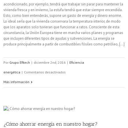
acondicionado, por ejemplo, tendrá que trabajar sin parar para mantener la
vivienda fresca y en invierno, la estufa tendrá que estar siempre encendida.
Esto, como bien entenderás, supone un gasto de energía y dinero enorme.
Lo ideal sería que la vivienda conservara la temperatura interior, de modo
que los aparatos solo tuvieran que funcionar a ratos. Consciente de esta
circunstancia, la Unión Europea tiene en marcha varios planes y programas
que incluyen diferentes tipos de ayudas y subvenciones. La energía se
produce principalmente a partir de combustibles fósiles como petróleo, [...]
Por
Grupo Efitech
|
diciembre 2nd, 2016
|
Eficiencia
en
energética
|
Comentarios desactivados
¿Qué
Más información
ayudas
hay
para
mejorar
¿Cómo ahorrar energía en nuestro hogar?