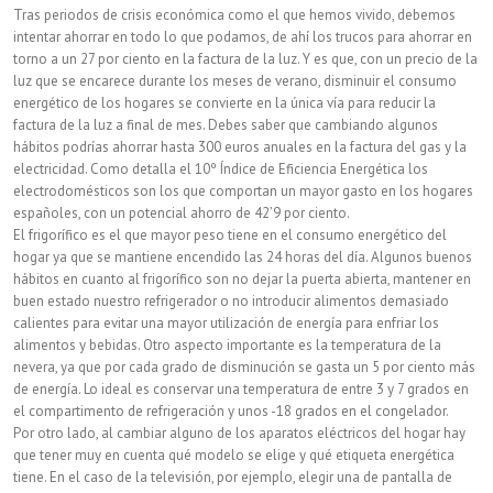
Tras periodos de crisis económica como el que hemos vivido, debemos
intentar ahorrar en todo lo que podamos, de ahí los trucos para ahorrar en
torno a un 27 por ciento en la factura de la luz. Y es que, con un precio de la
luz que se encarece durante los meses de verano, disminuir el consumo
energético de los hogares se convierte en la única vía para reducir la
factura de la luz a final de mes. Debes saber que cambiando algunos
hábitos podrías ahorrar hasta 300 euros anuales en la factura del gas y la
electricidad. Como detalla el 10º Índice de Eficiencia Energética los
electrodomésticos son los que comportan un mayor gasto en los hogares
españoles, con un potencial ahorro de 42’9 por ciento.
El frigorífico es el que mayor peso tiene en el consumo energético del
hogar ya que se mantiene encendido las 24 horas del día. Algunos buenos
hábitos en cuanto al frigorífico son no dejar la puerta abierta, mantener en
buen estado nuestro refrigerador o no introducir alimentos demasiado
calientes para evitar una mayor utilización de energía para enfriar los
alimentos y bebidas. Otro aspecto importante es la temperatura de la
nevera, ya que por cada grado de disminución se gasta un 5 por ciento más
de energía. Lo ideal es conservar una temperatura de entre 3 y 7 grados en
el compartimento de refrigeración y unos -18 grados en el congelador.
Por otro lado, al cambiar alguno de los aparatos eléctricos del hogar hay
que tener muy en cuenta qué modelo se elige y qué etiqueta energética
tiene. En el caso de la televisión, por ejemplo, elegir una de pantalla de