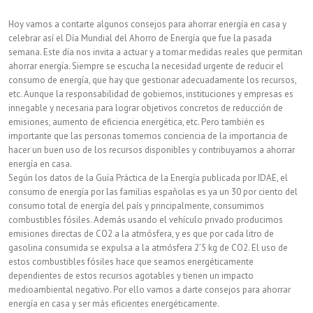
la
Hoy vamos a contarte algunos consejos para ahorrar energía en casa y
eficiencia
celebrar así el Día Mundial del Ahorro de Energía que fue la pasada
semana. Este día nos invita a actuar y a tomar medidas reales que permitan
energética
ahorrar energía. Siempre se escucha la necesidad urgente de reducir el
en
consumo de energía, que hay que gestionar adecuadamente los recursos,
etc. Aunque la responsabilidad de gobiernos, instituciones y empresas es
una
innegable y necesaria para lograr objetivos concretos de reducción de
emisiones, aumento de eficiencia energética, etc. Pero también es
vivienda?
importante que las personas tomemos conciencia de la importancia de
hacer un buen uso de los recursos disponibles y contribuyamos a ahorrar
energía en casa.
Según los datos de la Guía Práctica de la Energía publicada por IDAE, el
consumo de energía por las familias españolas es ya un 30 por ciento del
consumo total de energía del país y principalmente, consumimos
combustibles fósiles. Además usando el vehículo privado producimos
emisiones directas de CO2 a la atmósfera, y es que por cada litro de
gasolina consumida se expulsa a la atmósfera 2’5 kg de CO2. El uso de
estos combustibles fósiles hace que seamos energéticamente
dependientes de estos recursos agotables y tienen un impacto
medioambiental negativo. Por ello vamos a darte consejos para ahorrar
energía en casa y ser más eficientes energéticamente.