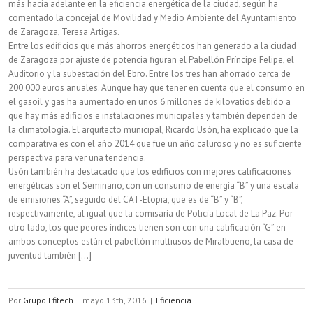
más hacia adelante en la eficiencia energética de la ciudad, según ha
comentado la concejal de Movilidad y Medio Ambiente del Ayuntamiento
la
de Zaragoza, Teresa Artigas.
luz
Entre los edificios que más ahorros energéticos han generado a la ciudad
de Zaragoza por ajuste de potencia figuran el Pabellón Príncipe Felipe, el
Auditorio y la subestación del Ebro. Entre los tres han ahorrado cerca de
200.000 euros anuales. Aunque hay que tener en cuenta que el consumo en
el gasoil y gas ha aumentado en unos 6 millones de kilovatios debido a
que hay más edificios e instalaciones municipales y también dependen de
la climatología. El arquitecto municipal, Ricardo Usón, ha explicado que la
comparativa es con el año 2014 que fue un año caluroso y no es suficiente
perspectiva para ver una tendencia.
Usón también ha destacado que los edificios con mejores calificaciones
energéticas son el Seminario, con un consumo de energía “B” y una escala
de emisiones “A”, seguido del CAT-Etopia, que es de “B” y “B”,
respectivamente, al igual que la comisaría de Policía Local de La Paz. Por
otro lado, los que peores índices tienen son con una calificación “G” en
ambos conceptos están el pabellón multiusos de Miralbueno, la casa de
juventud también [...]
Por
Grupo Efitech
|
mayo 13th, 2016
|
Eficiencia