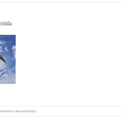
billa
en
entarios desactivados
Casas