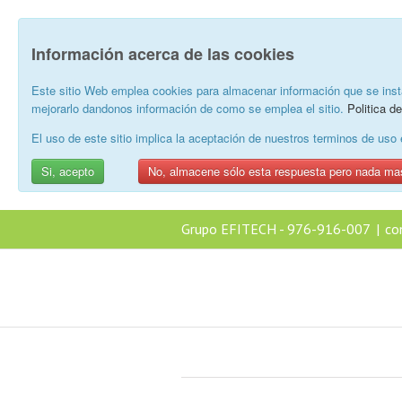
Información acerca de las cookies
Este sitio Web emplea cookies para almacenar información que se inst
mejorarlo dandonos información de como se emplea el sitio.
Politica d
El uso de este sitio implica la aceptación de nuestros terminos de us
Si, acepto
No, almacene sólo esta respuesta pero nada ma
Grupo EFITECH - 976-916-007
|
co