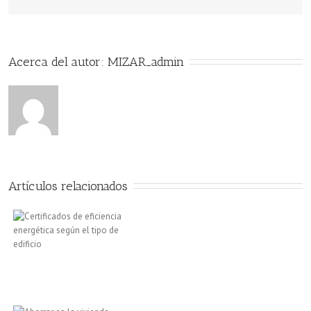
energética
comunidades,
gestión
Acerca del autor: 
MIZAR_admin
energética
comunidades
zaragoza,
eficiencia
energética
Artículos relacionados
comunidades,
eficiencia
energética
edificios
zaragoza,
eficiencia