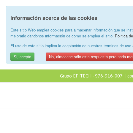
Información acerca de las cookies
Este sitio Web emplea cookies para almacenar información que se inst
mejorarlo dandonos información de como se emplea el sitio.
Politica d
El uso de este sitio implica la aceptación de nuestros terminos de us
Si, acepto
No, almacene sólo esta respuesta pero nada ma
Grupo EFITECH - 976-916-007
|
co