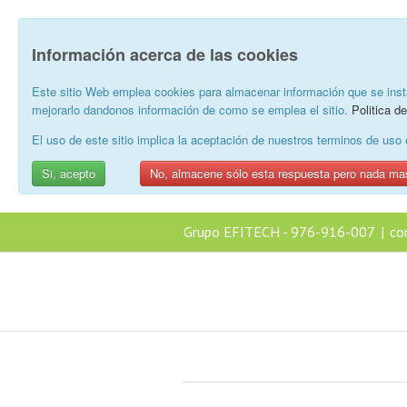
Información acerca de las cookies
Este sitio Web emplea cookies para almacenar información que se inst
mejorarlo dandonos información de como se emplea el sitio.
Politica d
El uso de este sitio implica la aceptación de nuestros terminos de us
Si, acepto
No, almacene sólo esta respuesta pero nada ma
Grupo EFITECH - 976-916-007
|
co