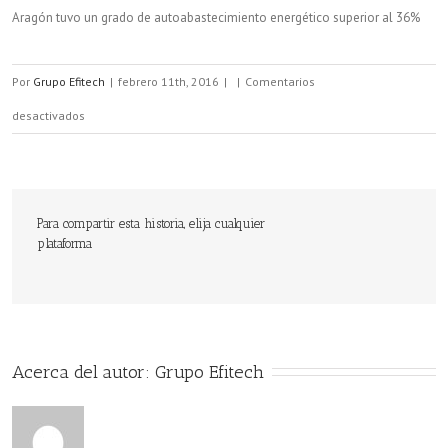
Aragón tuvo un grado de autoabastecimiento energético superior al 36%
Por
Grupo Efitech
|
febrero 11th, 2016
|
|
Comentarios
en
desactivados
Aragón
tuvo
un
Para compartir esta historia, elija cualquier
plataforma
grado
de
autoabastecimiento
energético
Acerca del autor: 
Grupo Efitech
superior
al