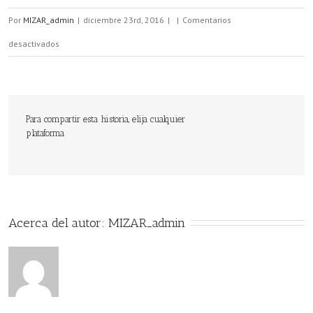
Por
MIZAR_admin
|
diciembre 23rd, 2016
|
|
Comentarios
en
desactivados
Las
mejores
energías
Para compartir esta historia, elija cualquier
plataforma
renovables
para
tu
hogar
Acerca del autor: 
MIZAR_admin