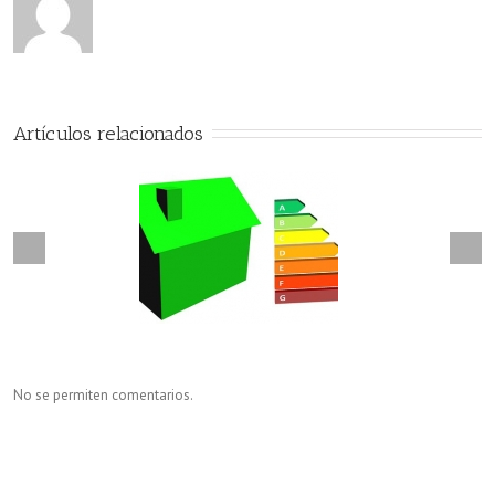
de
la
luz
Artículos relacionados
No se permiten comentarios.