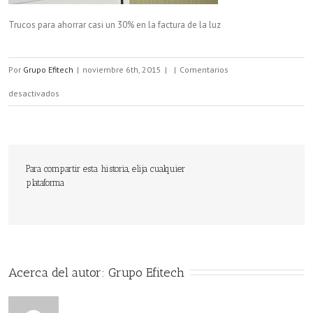
Trucos para ahorrar casi un 30% en la factura de la luz
Por
Grupo Efitech
|
noviembre 6th, 2015
|
|
Comentarios
en
desactivados
Trucos
para
ahorrar
Para compartir esta historia, elija cualquier
plataforma
casi
un
30%
en
Acerca del autor: 
Grupo Efitech
la
factura