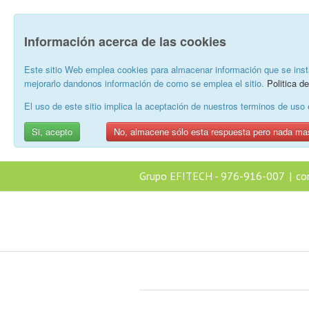
Información acerca de las cookies
Este sitio Web emplea cookies para almacenar información que se inst
mejorarlo dandonos información de como se emplea el sitio.
Politica d
El uso de este sitio implica la aceptación de nuestros terminos de us
Si, acepto
No, almacene sólo esta respuesta pero nada ma
Grupo EFITECH - 976-916-007
|
co